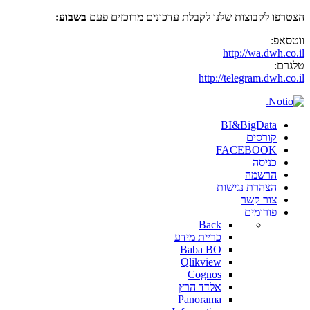
הצטרפו לקבוצות שלנו לקבלת עדכונים מרוכזים פעם
בשבוע:
ווטסאפ:
http://wa.dwh.co.il
טלגרם:
http://telegram.dwh.co.il
BI&BigData
קורסים
FACEBOOK
כניסה
הרשמה
הצהרת נגישות
צור קשר
פורומים
Back
כריית מידע
Baba BO
Qlikview
Cognos
אלדד הרץ
Panorama