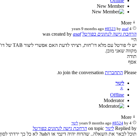
Offline
New Member
More
#8523
by
asaf
4 years 9 months ago
הרחבת גישה לנתונים בפורטל
was created by
asaf
היי
יש לי פורטל עם מלא דו"חות, רציתי לדעת האם אפשרי ליצור TAB של דו"ח מסויים שיהיה דינמי ? לדוגמא אני מציג שיש לי 100 מכוניות האם ניתן ללחוץ על הנתונים ולפתוח עוד רזולוציות ?
מקווה שאני מובן.
תודה
אסף
Please
התחברות
to join the conversation.
לינוּר
Offline
Moderator
More
4 years 9 months ago
by
#8524
לינוּר
Replied by
לינוּר
on topic
הרחבת גישה לנתונים בפורטל
תוכל לבאר את השאלה.. שהדוח יהיה דינמי או הtab? לא כל כך ירדתי לסוף דעתך...