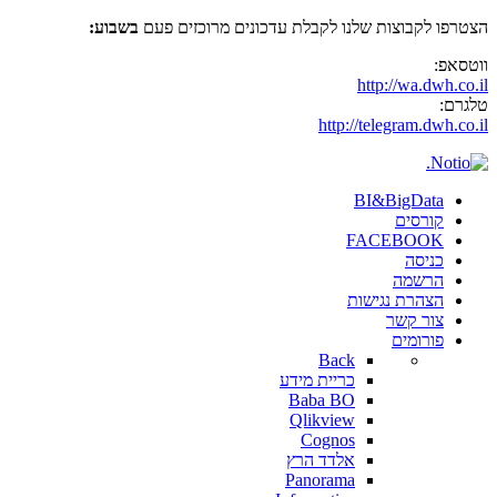
הצטרפו לקבוצות שלנו לקבלת עדכונים מרוכזים פעם
בשבוע:
ווטסאפ:
http://wa.dwh.co.il
טלגרם:
http://telegram.dwh.co.il
BI&BigData
קורסים
FACEBOOK
כניסה
הרשמה
הצהרת נגישות
צור קשר
פורומים
Back
כריית מידע
Baba BO
Qlikview
Cognos
אלדד הרץ
Panorama