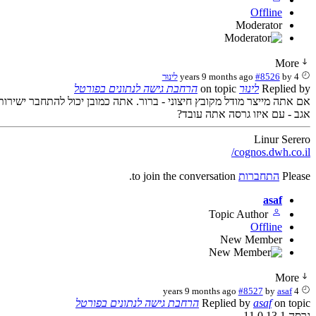
Offline
Moderator
More
4 years 9 months ago
by
#8526
לינוּר
Replied by
לינוּר
on topic
הרחבת גישה לנתונים בפורטל
אם אתה מייצר מודל מקובץ חיצוני - ברור. אתה כמובן יכול להתחבר ישירות לdatabase, זה כמובן תלוי בצרכים של הארג
אגב - עם איזו גרסה אתה עובד?
Linur Serero
cognos.dwh.co.il/
Please
התחברות
to join the conversation.
asaf
Topic Author
Offline
New Member
More
#8527
by
asaf
4 years 9 months ago
on topic
asaf
Replied by
הרחבת גישה לנתונים בפורטל
גרסה 11.0.13.1