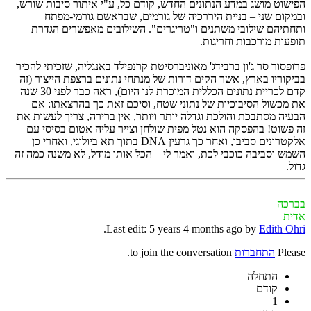
הפישוט מושג במדע הנתונים החדש, קודם כל, ע"י איתור סיבות שורש,
ובמקום שני – בניית היררכיה של גורמים, שבראשם גורמי-מפתח
ותחתיהם שילובי משתנים ו"טריגרים". השילובים מאפשרים הגדרת
תופעות מורכבות וחריגות.
פרופסור סר ג'ון ברבידג' מאוניברסיטת קרנפילד באנגליה, שזכיתי להכיר
בביקוריו בארץ, אשר הקים דורות של מנתחי נתונים ברצפת הייצור (זה
קדם לכריית נתונים הכללית המוכרת לנו היום), ראה כבר לפני 30 שנה
את מכשול הסיבוכיות של נתוני שטח, וסיכם זאת כך בהרצאתו: אם
הבעיה מסתבכת והולכת וגדלה יותר ויותר, אין ברירה, צריך לעשות את
זה פשוט! בהפסקה הוא נטל מפית שולחן וצייר עליה אטום בסיסי עם
אלקטרונים סביבו, ואחר כך גרעין DNA בתוך תא ביולוגי, ואחרי כן
השמש וסביבה כוכבי לכת, ואמר לי – הכל אותו מודל, לא משנה כמה זה
גדול.
בברכה
אדית
.
Last edit: 5 years 4 months ago by
Edith Ohri
Please
התחברות
to join the conversation.
התחלה
קודם
1