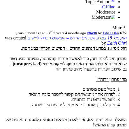
Topic Author
Offline
Moderator
More
-
5 years 4 months ago
#8498
by
Edith Ohri
6 years 3 months ago
חוק מס' 18 במדע הנתונים החדש – הפישוט הכרחי ליישום
was created
by
Edith Ohri
חוק מס' 18 במדע הנתונים החדש – הפישוט הכרחי בביג דטה.
פתרון חיב להיות רזה, כדי לאפשר פיתוח קוהורנטי, במיוחד בביג דטה
שבאופיו הוא בלתי אחיד ואינו כפוף לפיקוח מרכזי (unsupervised).
.
גם שילוב הפתרון בתפעול מחיב פתרון רזה.
מהו פתרון "רזה"?
מכיל מעט משתנים.
לפחות אחד מהמשתנים קשור להסבר סיבה-תוצאה.
מאפשר ניווט נוח בנתונים.
ניתן לעדכן אותו בזמן אמיתי, לפני שהמצב ישתנה.
השאלה העקרונית היא, איך לארגן מציאות כאוטית למסגרת עקבית של
פתרון קבוע מראש?