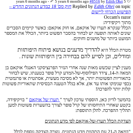
-
5 years 6 months ago
#8516
by
Edith Ohri
5 years 6 months ago
on topic
Edith Ohri
Replied by
חוק מס' 18 במדע הנתונים החדש –
הפישוט הכרחי ליישום
Occam's razor
מתוך ויקיפידיה:
הכלל שנקרא תערו של אוקאם, או חוק אוקאם: כאשר קיימים הסברים
שונים לאותה תופעה יש לבחור בהסבר הפשוט ביותר, הכולל את המספר
המועט ביותר של מושגים וחוקים.
להדריך מדענים בנושא פיתוח היפותזות
מטרת הכלל היא
ומודלים, וכן לסייע להם בבחירה בין היפותזות שונות
.
מענין לציין שכשש מאות שנה אחרי הנזיר הפרנציסקני האנגלי אוקאם בן
המאה ה-14, צידד הפילוסוף-של-המדע קרל פופר בטענתו, שיש לבחור
בתאוריות הפשוטות יותר, אך לא מסיבה מעשית, אסתטית או פרגמטית
(כפי שנימקו אותו עד אז), אלא בגלל הטענה הבסיסית שתאוריות פשוטות
קלות יותר להפרכה!
בהמשך לדיון כאן, הוספתי עדכון לערך "
תערו של אוקאם
" בויקיפידה,
בקטע שאחרי התיחסותו של קרל פופר לצורך בהשערות פשוטות למען
תהליך ההפרכה. להלן התוספת:
הצדקת הכלל תערו-של-אוקאם לפי מדע הנתונים
"במאה ה-21 עם התהוות מדע הנתונים, נוצרה הצדקה נוספת לכלל