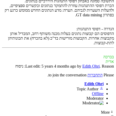
התשובה טמונה באבחון דפוסי התנהגות היררכיים בנתונים.
הכרת דפוסי ההתנהגות עוזרת להתמקד בנתונים ובקשרים ספציפיים,
ולהעלות השערות לגביהם. הערה: מדע הנתונים החדש ממומש כרגע רק
בפתרון GT data mining.
הגדרה - דפוסי התנהגות:
הדפוסים הם קבוצות נתונים בעלות מכנה משותף רחב, המבדיל אותן
מקבוצות אחרות. הקבוצות מורישות בד"כ (לא בהכרח) את תכונותיהן
לתת-קבוצות.
בברכה
אדית
. Reason: ניסוח
Edith Ohri
Last edit: 5 years 4 months ago by
Please
התחברות
to join the conversation.
Edith Ohri
Topic Author
Offline
Moderator
More