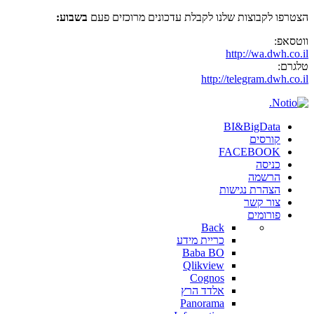
הצטרפו לקבוצות שלנו לקבלת עדכונים מרוכזים פעם
בשבוע:
ווטסאפ:
http://wa.dwh.co.il
טלגרם:
http://telegram.dwh.co.il
BI&BigData
קורסים
FACEBOOK
כניסה
הרשמה
הצהרת נגישות
צור קשר
פורומים
Back
כריית מידע
Baba BO
Qlikview
Cognos
אלדד הרץ
Panorama