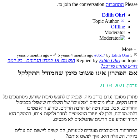
Please
התחברות
to join the conversation.
Edith Ohri
Topic Author
Offline
Moderator
More
-
5 years 4 months ago
#8517
by
Edith Ohri
5 years 5 months ago
on topic
Edith Ohri
Replied by
חוק מס' 18 במדע הנתונים –ביג דטה
דורש פתרון מורכב?
אם הפתרון אינו פשוט סימן שהמודל התקלקל
עדכון: ‏2021–03–21
פתרון מסובך נגרם בד"כ מזה, שבמקום לחפש סיבות שורש, מסתמכים על
הידע הקים, ועליו מוסיפים "טלאים" של השלמות שיטפלו בכביכול
החריגים. אבל, בביג דטה יש הרבה חריגים. כידוע הוא מטיבו
בלתי-מפוקח, ולכן לא יעזרו המאמצים לסדר ולנקות אותו, בהמשך הוא
תמיד יפתיע עם חריגים שהטלאים לא מכסים.
הפתרונות המסובכים מוּעדים לטעויות, הם קשים ליישום וגם עולים
ביוקר. השאלה היא, איך לפשט אותם?