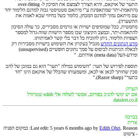
התער של אוקאם, והיא הצורך לצמצם את הסיכון ל- over-fitting
(התאמת-יתר שמתאפינת ע"י מיתאם סטטיסטי גבוה למדגם הלימוד יחד
עם מיתאם נמוך למדגם המבחן, כלומר כשל בחיזוי שבא לאמת את
ההשערה).
מתמטית, ככל שמוסיפים ישויות או גורמים מסבירים, כך עולה הסיכון
להתאמת-יתר, ובמצב הקיצוני שבו מספר הישוות שווה-גדול למספר
תצפיות הלימוד, ניתן להוכיח כל דבר בלי קשר לאמיתותו.
מדע הנתונים החדש
מגביל בעקרון את השימוש בישויות מסבירות רק
לכאלה הניתנות לביסוס על סמך נתונים חופשיים (unsupervised)
ומידע-העל (meta data) אודותם. "
תוספת לפירוש של תער: "השימוש במילה "תער" הוא גם במובן של להב
סכין שחותך לכאן או לכאן, ומשמעותו שהכלל של אוקאם הינו "חד
כתער" (Razor sharp)."
הערה:
אם יש קושי להגיב בפורום, אפשר לשלוח אלי edith שטרודל
datalert.co.il
בברכה
אדית
Edith Ohri
Last edit: 5 years 6 months ago by
. Reason: במקום הפניה
- ציטוט