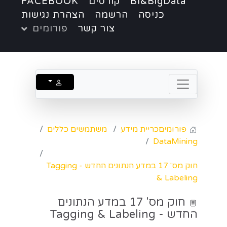
BI&BigData
קורסים
FACEBOOK
כניסה
הרשמה
הצהרת נגישות
צור קשר
פורומים
פורומים
כריית מידע
משתמשים כללים
DataMining
חוק מס' 17 במדע הנתונים החדש - Tagging
& Labeling
חוק מס' 17 במדע הנתונים
החדש - Tagging & Labeling