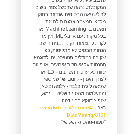
שמצביע על כשל גורף בשיטה
המקובלת. נראה שהכשל צפוי, בשים
לב לשגיאה הבסיסית שנדונה בחוק
מס' 8. המאמר אמנם תולה את
האשם ב- Machine Learning, אך
בכל מקרה, עם או בלי ML, אין מה
לקוות לתוצאות תקינות בניתוח שבו
הנחות הבסיס לא מתקימות, כפי
שקורה במודלים סטטיסטיים. לדוגמא,
ההנחות על אי-תלות אירועים, או פיזור
שווה של ערכי המשתנים – IID, או
לצורך הענין - קיומם של שני סוגי
שגיאה לוגית בלבד - אלפא וביטא,
והתעלמות מהסוג השלישי – גמא,
שנפוץ דווקא בביג דטה.
ראה -
www.dwh.co.il/forum/4-
DataMining/8101
"טעות-מהסוג-השלישי"