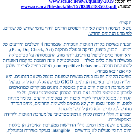
דף הכנס:
www.sce.ac.il/news/quality-2019
המצגת:
www.sce.ac.il/filestock/file/1570349218350-0.pdf
תקציר
:
נושא: תפיסה חדשה לאיתור דפוסים חריגים וזיהוי גורמי שורש של שגויים,
לפי מדע הנתונים החדש.
הבעיה בשיטת בקרת האיכות הנוכחית, שבמרכזה 4 השלבים הידועים של
דמינג – תכנון, ביצוע, בדיקה ופעולה מתקנת (Plan, Do, Check, Act),
היא חוסר כלים לטיפול בחריגים. יותר מזה, התבססותה על סטיסטיקה
מכשילה השגת כלים כאלה -- סטטיסטיקה אינה תומכת בהקמת השערות
להתנהגות חריגה – non repetitive behavior, ואינה בנוייה לאימות שלהן
אף אם יובאו מבחוץ.
בשיטה הקימת יש גם בעיה מעשית שפוגעת בניצול משאב הנתונים. היא
תלוייה בפירוט ובאיכות הנתונים, GIGO כפי שנהוג לקרוא לזה. בפועל,
רוב מערכת האיכות היום עוסק באספקת נתונים מבוקרים שמתאימים
למבחן סטטיסטי בלבד. זאת בעוד המבחן הסטטיסטי עצמו, על פי
הגדרתו, מסוגל להגדיר ליקויי איכות רק במקומות ידועים, כלומר מתחת
לפנס, וה"פנס" עצמו יקר, לא מתאים למשימת החריגים, מחיב הגדרה
מחדש לכל פריט, ולא ניתן לרכשו מהמדף.
המגרעות הללו גורמות ללחץ אדמיניסטרטיבי על מערכת האיכות ולירידה
באפקטיביות.
בשבעים השנה מאז דמינג, גדלו הדרישות ממערכת האיכות. הן כוללות
היום תחומי פעילות לא-מוחשיים – intangible בעיקר בשירות ובהנהלה,