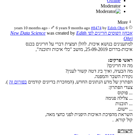
Offline
Moderator
More
-
6 years 9 months ago
#8474
by
Edith Ohri
6 years 10 months ago
אבחון דפוסים חריגים לפי New Data Science
Edith
was created by
Ohri
למתענינים בנושא איכות. להלן תמצית דברי על חריגים בכנס
איכות-בדרום 25-09-2019, מושב "כלי איכות ותוכנה",
ראשי פרקים:
מה זה חריגים?
מה הבעיה, ואיך ביג דטה קשור לענין?
נקודת השבר והמפנה.
הפתרון של מדע הנתונים החדש, (המוזכרת בדיונים קודמים
בפורום זה
).
צעדי הפתרון:
... פוקוס
... צלילה פנימה
... תובנות
... יישום.
השראת מהפיכת האיכות היפנית לפני כחצי מאה,
קול קורא. .
קישורים