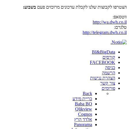
הצטרפו לקבוצות שלנו לקבלת עדכונים מרוכזים פעם
בשבוע:
ווטסאפ:
http://wa.dwh.co.il
טלגרם:
http://telegram.dwh.co.il
BI&BigData
קורסים
FACEBOOK
כניסה
הרשמה
הצהרת נגישות
צור קשר
פורומים
Back
כריית מידע
Baba BO
Qlikview
Cognos
אלדד הרץ
Panorama