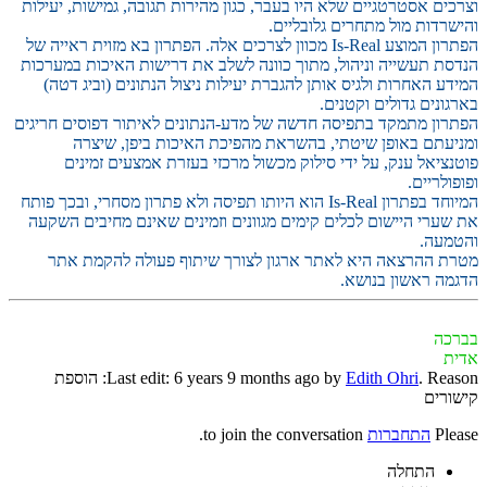
וצרכים אסטרטגיים שלא היו בעבר, כגון מהירות תגובה, גמישות, יעילות
והישרדות מול מתחרים גלובליים.
הפתרון המוצע Is-Real מכוון לצרכים אלה. הפתרון בא מזוית ראייה של
הנדסת תעשייה וניהול, מתוך כוונה לשלב את דרישות האיכות במערכות
המידע האחרות ולגיס אותן להגברת יעילות ניצול הנתונים (וביג דטה)
בארגונים גדולים וקטנים.
הפתרון מתמקד בתפיסה חדשה של מדע-הנתונים לאיתור דפוסים חריגים
ומניעתם באופן שיטתי, בהשראת מהפיכת האיכות ביפן, שיצרה
פוטנציאל ענק, על ידי סילוק מכשול מרכזי בעזרת אמצעים זמינים
ופופולריים.
המיוחד בפתרון Is-Real הוא היותו תפיסה ולא פתרון מסחרי, ובכך פותח
את שערי היישום לכלים קימים מגוונים וזמינים שאינם מחיבים השקעה
והטמעה.
מטרת ההרצאה היא לאתר ארגון לצורך שיתוף פעולה להקמת אתר
הדגמה ראשון בנושא.
בברכה
אדית
Edith Ohri
Last edit: 6 years 9 months ago by
. Reason: הוספת
קישורים
Please
התחברות
to join the conversation.
התחלה