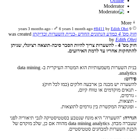
Offline
Moderator
More
-
6 years 1 month ago
#8411
by
Edith Ohri
9 years 3 months ago
חוק מס' 4 במדע הנתונים החדש -בניית השערות ובדיקתן
was created
by
Edith Ohri
חוק מס' 4 - להשערות צריך להיות הסבר סיבה-תוצאה רציונלי, שניתן
להתחקות אחריו עד לרמת האירועים.
בנית השערות משמעותיות הוא המטרה העיקרית ב- data mining
analytics.
פירוט:
להשערה יש מבנה בן ארבעה חלקים (כמו לכל חוק):
- תנאים מוקדמים או טווח קיום,
- גורמים,
- תוצאות,
- ופונקציה המקשרת בין גורמים לתוצאות.
הגדרה:
"השערה" היא מונח שנטבע בסטטיסטיקה לגבי תיאוריה לפני
שעברה מבחן. data mining analytics מהווה אם כן, שלב מוקדם של
הכנת השערות למבחנים סטטיסטיים.