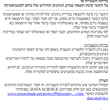
בדיקת השערות או
על הקשר סיבה-תוצאה במדע הנתונים והחידוש שלו ביחס לסטטיסטיקה
- - - - - - - - - - - - - - - - - - - - - - - - - - - - - - - - - - - - - - - - - - - - - - -
הקשר בין סיבה לתוצאה בכריית נתונים יכול להיות מהותי או אסוציאטיבי
בלבד (קשר באמצעות גורם נוסף), אך לא קשר הפוך, שבו התוצאה היא
בעצמה גורם מפתח, או טאוטולוגיה שבה ביטוי אחד של התוצאה בא
להסביר ביטוי אחר שלה.
לפי עקרונות המדע החדשים, קשר הפוך או טאוטולוגי לא יעמוד בבדיקות
הנדרשות להלן.
בדיקת השערות:
(א) ניתן להפריך ולהצדיק השערה באופן לוגי על פי דפוסי התנהגות
הנתונים (הקבוצות);
(ב) השערה ניתנת לשרשור מהקבוצה שבה נמצאה עד לרמת האירועים
הפרטניים שלה;
(ג) אם תחום קיום ההשערה חופף להגדרת מקורות הנתונים, יש לוודא
שהתופעה אינה נובעת ממשתנים טיפוסיים למקורות אלה.
הערה
:
המודל המדעי אינו מתיחס ליצירת השערות. זה חסר. העקרונות והחוקים
המבוטאים כאן הם חלק מפרויקט DATA SCIENCE, שפתחתי
להשלמת החסר
www.researchgate.net/project/Philosophy-...r-big-
data-analytics