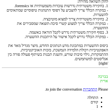
להלן השוואה מהירה:
1. בחקירה משטרתית נדרשות עובדות משמעותיות או forensics.
- במקרה הכללי צריך להצביע על דפוסי התנהגות טיפוסיים שמתאימים
להשערות.
2. בחקירה משטרתית צריך למצוא מוטיבציה.
- במקרה הכללי צריך למצוע קשרי סיבה-תוצאה שמסבירים את
ההזשערה.
3. בסוף חקירה משטרתית נדרש לקבל הודאה באשמה.
- במקרה הכללי נדרש לקבל אישור על היתכנות ההשערה.
ביסוס ההשערות במתכונת מדע הנתונים החדש, מיצר מגדיל מאד את
האפקטיביות ויכולת הלמידה הנמשכת, בזכות האוביקטיביות,
ההתמקדות, גילוי סיבות שורש, והשגת תבנות בשיתוף פעולה פורה בין
אנליסטים למשתמשים.
/right]
בברכה
אדית
Please
התחברות
to join the conversation.
התחלה
קודם
1