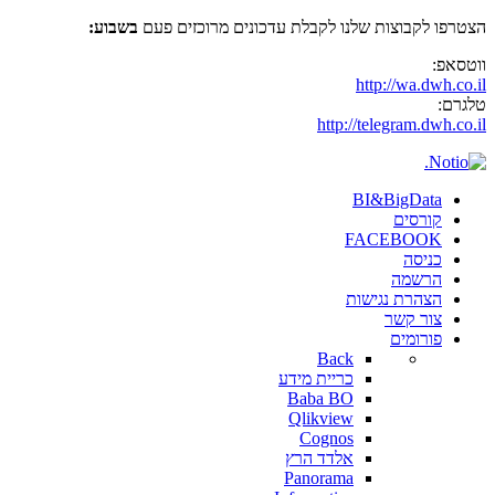
הצטרפו לקבוצות שלנו לקבלת עדכונים מרוכזים פעם
בשבוע:
ווטסאפ:
http://wa.dwh.co.il
טלגרם:
http://telegram.dwh.co.il
BI&BigData
קורסים
FACEBOOK
כניסה
הרשמה
הצהרת נגישות
צור קשר
פורומים
Back
כריית מידע
Baba BO
Qlikview
Cognos
אלדד הרץ
Panorama