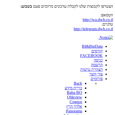
הצטרפו לקבוצות שלנו לקבלת עדכונים מרוכזים פעם
בשבוע:
ווטסאפ:
http://wa.dwh.co.il
טלגרם:
http://telegram.dwh.co.il
BI&BigData
קורסים
FACEBOOK
כניסה
הרשמה
הצהרת נגישות
צור קשר
פורומים
Back
כריית מידע
Baba BO
Qlikview
Cognos
אלדד הרץ
Panorama