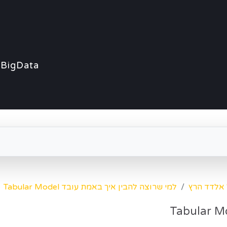
BigData
 אלדד הרץ
למי שרוצה להבין איך באמת עובד Tabular Model