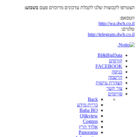
הצטרפו לקבוצות שלנו לקבלת עדכונים מרוכזים פעם
בשבוע:
ווטסאפ:
http://wa.dwh.co.il
טלגרם:
http://telegram.dwh.co.il
BI&BigData
קורסים
FACEBOOK
כניסה
הרשמה
הצהרת נגישות
צור קשר
פורומים
Back
כריית מידע
Baba BO
Qlikview
Cognos
אלדד הרץ
Panorama