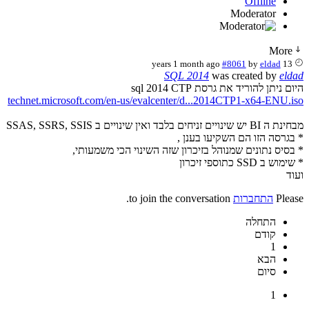
Offline
Moderator
More
#8061
by
eldad
13 years 1 month ago
SQL 2014
was created by
eldad
היום ניתן להוריד את גרסת sql 2014 CTP
technet.microsoft.com/en-us/evalcenter/d...2014CTP1-x64-ENU.iso
מבחינת ה BI יש שינויים זניחים בלבד ואין שינויים ב SSAS, SSRS, SSIS
* בגרסה הזו הם השקיעו בענן ,
* בסיס נתונים שמנוהל בזיכרון שזה השינוי הכי משמעותי,
* שימוש ב SSD כתוספי זיכרון
ועוד
Please
התחברות
to join the conversation.
התחלה
קודם
1
הבא
סיום
1