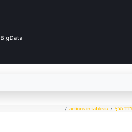
BigData
דד הרץ
actions in tableau