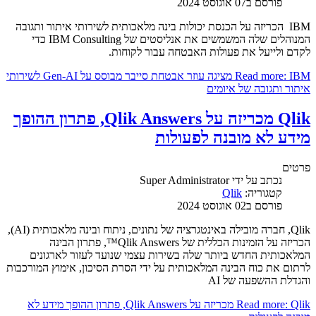
פורסם ב07 אוגוסט 2024
IBM הכריזה על הכנסת יכולות בינה מלאכותית לשירותי איתור ותגובה
המנוהלים שלה המשמשים את אנליסטים של IBM Consulting כדי
לקדם ולייעל את פעולות האבטחה עבור לקוחות.
Read more: IBM מציגה עוזר אבטחת סייבר מבוסס על Gen-AI לשירותי
איתור ותגובה של איומים
Qlik מכריזה על Qlik Answers, פתרון ההופך
מידע לא מובנה לפעולות
פרטים
נכתב על ידי
Super Administrator
קטגוריה:
Qlik
פורסם ב02 אוגוסט 2024
Qlik, חברה מובילה באינטגרציה של נתונים, ניתוח ובינה מלאכותית (AI),
הכריזה על הזמינות הכללית של Qlik Answers™, פתרון הבינה
המלאכותית החדש ביותר שלה בשירות עצמי שנועד לעזור לארגונים
לרתום את כוח הבינה המלאכותית על ידי הסרת הסיכון, אימוץ המורכבות
והגדלת ההשפעה של AI
Read more: Qlik מכריזה על Qlik Answers, פתרון ההופך מידע לא