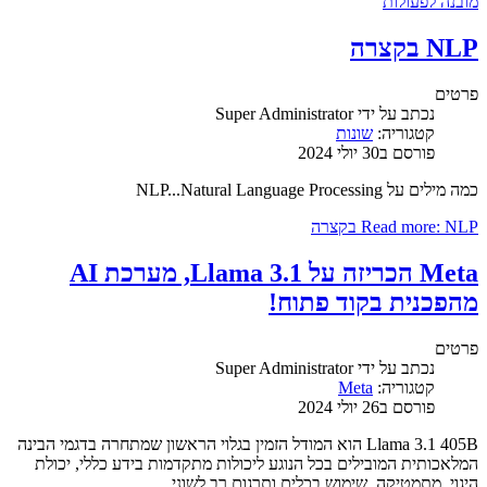
מובנה לפעולות
NLP בקצרה
פרטים
נכתב על ידי
Super Administrator
קטגוריה:
שונות
פורסם ב30 יולי 2024
כמה מילים על NLP...Natural Language Processing
Read more: NLP בקצרה
Meta הכריזה על Llama 3.1, מערכת AI
מהפכנית בקוד פתוח!
פרטים
נכתב על ידי
Super Administrator
קטגוריה:
Meta
פורסם ב26 יולי 2024
Llama 3.1 405B הוא המודל הזמין בגלוי הראשון שמתחרה בדגמי הבינה
המלאכותית המובילים בכל הנוגע ליכולות מתקדמות בידע כללי, יכולת
היגוי, מתמטיקה, שימוש בכלים ותרגום רב לשוני.