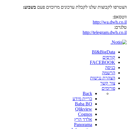
הצטרפו לקבוצות שלנו לקבלת עדכונים מרוכזים פעם
בשבוע:
ווטסאפ:
http://wa.dwh.co.il
טלגרם:
http://telegram.dwh.co.il
BI&BigData
קורסים
FACEBOOK
כניסה
הרשמה
הצהרת נגישות
צור קשר
פורומים
Back
כריית מידע
Baba BO
Qlikview
Cognos
אלדד הרץ
Panorama