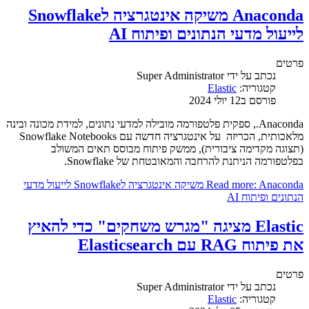
Anaconda משיקה אינטגרציה לSnowflake
לייעול מדעי הנתונים ופיתוח AI
פרטים
נכתב על ידי
Super Administrator
קטגוריה:
Elastic
פורסם ב12 יולי 2024
Anaconda., ספקית פלטפורמה מובילה למדעי נתונים, למידת מכונה ובינה
מלאכותית, הכריזה על אינטגרציה חדשה עם Snowflake Notebooks
(תצוגה מקדימה ציבורית), ממשק פיתוח מבוסס תאים המשולב
בפלטפורמה הניתנת להרחבה והמאובטחת של Snowflake.
Read more: Anaconda משיקה אינטגרציה לSnowflake לייעול מדעי
הנתונים ופיתוח AI
Elastic מציגה "מגרש משחקים" כדי להאיץ
את פיתוח RAG עם Elasticsearch
פרטים
נכתב על ידי
Super Administrator
קטגוריה:
Elastic