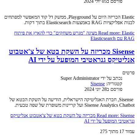
פורסם ב05 יולי 2024
Elastic הכריזה היום על Playground, ממשק דל קוד המאפשר למפתחים
לבנות אפליקציות RAG באמצעות Elasticsearch בתוך דקות.
Read more: Elastic מציגה "מגרש משחקים" כדי להאיץ את פיתוח
RAG עם Elasticsearch
Sisense מכריזה על השקת בטא של צ'אטבוט
אנליטיקס גנראטיבי המופעל על ידי AI
פרטים
נכתב על ידי
Super Administrator
קטגוריה:
Sisense
פורסם ב28 יוני 2024
Sisense, חברת האנליטיקה הישראלית, הודיעה על השקת הבטא של
Sisense Analytics Chatbot ועל קריינות משופרת של שפה טבעית.
Read more: Sisense מכריזה על השקת בטא של צ'אטבוט אנליטיקס
גנראטיבי המופעל על ידי AI
עמוד 17 מתוך 275