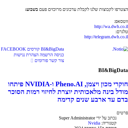
הצטרפו לקבוצות שלנו לקבלת עדכונים מרוכזים פעם
בשבוע:
ווטסאפ:
http://wa.dwh.co.il
טלגרם:
http://telegram.dwh.co.il
BI&BigData
קורסים
FACEBOOK
כניסה
הרשמה
הצהרת נגישות
צור קשר
פורומים
BI&BigData
חוקרי מכון ויצמן, Pheno.AI ו-NVIDIA פיתחו
מודל בינה מלאכותית יוצרת לחיזוי רמות הסוכר
בדם עד ארבע שנים קדימה
פרטים
נכתב על ידי
Super Administrator
קטגוריה:
Nvidia