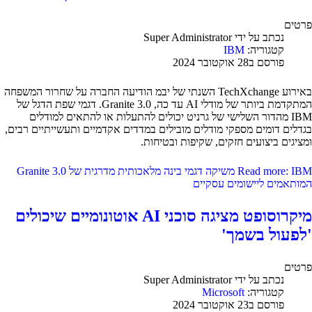
פרטים
נכתב על ידי
Super Administrator
קטגוריה:
IBM
פורסם ב28 אוקטובר 2024
באירוע TechXchange השנתי של יבמ הודיעה החברה על שחרור המשפחה
המתקדמת ביותר של מודלי AI עד כה, Granite 3.0. דגמי שפת הדגל של
IBM מהדור השלישי של גרניט יכולים להתעלות או להתאים למודלים
בגדלים דומים מספקי מודלים מובילים במדדים אקדמיים ותעשייתיים רבים,
ומציגים ביצועים חזקים, שקיפות ובטיחות.
Read more: IBM משיקה דגמי בינה מלאכותית מדרגית של Granite 3.0
המותאמים ליישומים עסקיים
מיקרוסופט מציגה סוכני AI אוטונומיים שיכולים
'לפעול בשמך'
פרטים
נכתב על ידי
Super Administrator
קטגוריה:
Microsoft
פורסם ב23 אוקטובר 2024