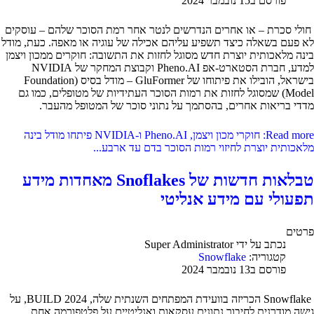
פורסם ב15 נובמבר 2024
חולי סכרת – או אחרים הנדרשים לנטר אחר רמת הסוכר שלהם – עוסקים
לא פעם בשאלה כיצד תשפיע עליהם אכילה של עוגיה או מאפה. כעת, מודל
בינה מלאכותית יוצרת חדש מסוגל לחזות את התשובה: חוקרים ממכון ויצמן
למדע, חברת הסטארט-אפ Pheno.AI וקבוצת המחקר של NVIDIA
בישראל, הובילו את פיתוחו של GluFormer – מודל בסיס (Foundation
Model) שמסוגל לחזות את רמות הסוכר העתידיות של מטופלים, כמו גם
מדדי בריאות אחרים, בהסתמך על נתוני סוכר של המטופל מהעבר.
Read more: חוקרי מכון ויצמן, Pheno.AI ו-NVIDIA פיתחו מודל בינה
מלאכותית יוצרת לחיזוי רמות הסוכר בדם עד ארבע...
טבלאות חדשות של Snoflakes מאחדות מידע
תפעולי עם מידע אנליטי
פרטים
נכתב על ידי
Super Administrator
קטגוריה:
Snowflake
פורסם ב13 נובמבר 2024
Snowflake הכריזה בוועידת המפתחים השנתית שלה, BUILD 2024, על
גישה מודרנית לחיבור נתונים עסקאות ואנליטיים על פלטפורמה אחת