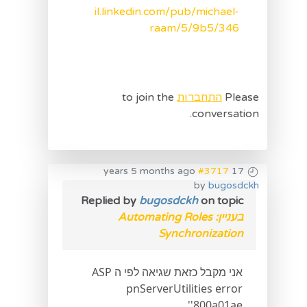
il.linkedin.com/pub/michael-
raam/5/9b5/346
Please
התחברות
to join the
conversation.
#3717
17 years 5 months ago
by
bugosdckh
Replied by
bugosdckh
on topic
בעניין: Automating Roles
Synchronization
אני מקבל כזאת שגיאה לפי ה ASP
pnServerUtilities error
'800a01ae'