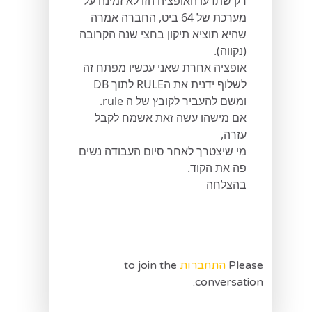
רק שתדעו האופציה הזו לא זמינה על
מערכת של 64 ביט, החברה אמרה
שהיא תוציא תיקון בחצי שנה הקרובה
(נקווה).
אופציה אחרת שאני עכשיו מפתח זה
לשלוף ידנית את הRULE לתוך DB
ומשם להעביר לקובץ של ה rule.
אם מישהו עשה זאת אשמח לקבל
עזרה,
מי שיצטרך לאחר סיום העבודה נשים
פה את הקוד.
בהצלחה
Please
התחברות
to join the
conversation.