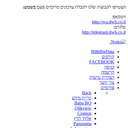
הצטרפו לקבוצות שלנו לקבלת עדכונים מרוכזים פעם
בשבוע:
ווטסאפ:
http://wa.dwh.co.il
טלגרם:
http://telegram.dwh.co.il
BI&BigData
קורסים
FACEBOOK
כניסה
הרשמה
הצהרת נגישות
צור קשר
פורומים
Back
כריית מידע
Baba BO
Qlikview
Cognos
אלדד הרץ
Panorama