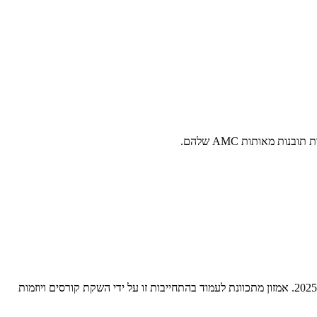
אמזון השיקה את "AI Ready", יוזמה חדשה שמטרתה לספק הכשרה וחינוך חינם למיומנויות בינה מלאכותית (AI) לשני מיליון אנשים ברחבי העולם עד 2025. אמזון מתכוונת לעמוד בהתחייבות זו על ידי השקת קורסים ויוזמות