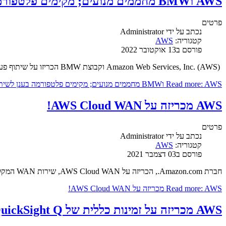
AWS וBMW מחממים מנועים; מקימים פלטפורמה בענן לשיתוף מידע מרכבים
פרטים
נכתב על ידי
Administrator
קטגוריה:
AWS
פורסם ב13 אוקטובר 2022
Amazon Web Services, Inc. (AWS) וקבוצת BMW הכריזו על שיתוף פעולה אסטרטגי לפיתוח תוכנת ענן הניתנת להתאמה אישית שתפשט את ההפצה והניהול של נתונים ממיליוני רכבים מחוברים.
Read more: AWS וBMW מחממים מנועים; מקימים פלטפורמה בענן לשיתוף מידע מרכבים
AWS מכריזה על AWS Cloud WAN!
פרטים
נכתב על ידי
Administrator
קטגוריה:
AWS
פורסם ב03 דצמבר 2021
חברת Amazon.com., הכריזה על AWS Cloud WAN, שירות WAN המקל על ארגונים לבנות, לנהל ולנטר רשת גלובלית מאוחדת המחברת בצורה חלקה בין ענן וסביבות מקומיות.
Read more: AWS מכריזה על AWS Cloud WAN!
AWS מכריזה על זמינות כללית של Amazon QuickSight Q; שליפת מידע באמצעות שפה טבעית