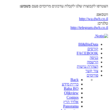
הצטרפו לקבוצות שלנו לקבלת עדכונים מרוכזים פעם
בשבוע:
ווטסאפ:
http://wa.dwh.co.il
טלגרם:
http://telegram.dwh.co.il
BI&BigData
קורסים
FACEBOOK
כניסה
הרשמה
הצהרת נגישות
צור קשר
פורומים
Back
כריית מידע
Baba BO
Qlikview
Cognos
אלדד הרץ
Panorama