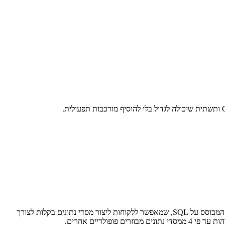
חברת Amazon Web Services, Inc. (AWS) הודיעה על הזמינות הכללית של Amazon Aurora DSQL – מסד נתונים מבוזר ונטול שרתים (serverless) המבוסס על SQL, שמאפשר ללקוחות ליצור מסדי נתונים בקלות לצורך