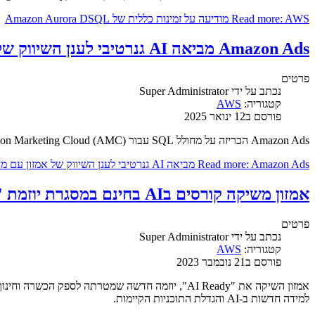
Read more: AWS מודיעה על זמינות כללית של Amazon Aurora DSQL
Amazon Ads מביאה AI גנרטיבי לענן השיווק של אמזון עם מחולל SQL חדש
פרטים
נכתב על ידי
Super Administrator
קטגוריה:
AWS
פורסם ב12 ינואר 2025
Amazon Ads הכריזה על מחולל SQL עבור Amazon Marketing Cloud (AMC), יכולת AI יצירתית חדשה המסייעת למפרסמים לפתח במהירות ובקלות תובנות מאותות AMC שלהם.
Read more: Amazon Ads מביאה AI גנרטיבי לענן השיווק של אמזון עם מחולל SQL חדש
אמזון משיקה קורסים בAI בחינם במסגרת יוזמת 'AI Ready'
פרטים
נכתב על ידי
Super Administrator
קטגוריה:
AWS
פורסם ב21 נובמבר 2023
למידה חדשות ב-AI והגדלת התוכניות הקיימות.