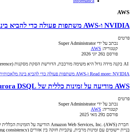
Informatica
AWS
NVIDIA ו-AWS משתפות פעולה כדי להביא בינה מלאכותית לייצור בקנה מידה רחב
פרטים
נכתב על ידי
Super Administrator
קטגוריה:
AWS
פורסם ב26 יוני 2026
AI בקנה מידה גדול היא משימה מורכבת, הדורשת הסקת מסקנות (Inference) בעלת שיהוי נמוך, חיפוש וקטורי מהיר, יחס עלות-ביצועים גבוה של GPU ותשתית שיכולה לגדול בלי להוסיף מורכבות תפעולית.
Read more: NVIDIA ו-AWS משתפות פעולה כדי להביא בינה מלאכותית לייצור בקנה מידה רחב
AWS מודיעה על זמינות כללית של Amazon Aurora DSQL
פרטים
נכתב על ידי
Super Administrator
קטגוריה:
AWS
פורסם ב29 מאי 2025
בניית יישומים עם זמינות מרבית, עקביות חזקה בין אזורים (multi-Region strong consistency), תאימות ל-PostgreSQL, ומהירויות קריאה וכתיבה הגבוהות עד פי 4 ממסדי נתונים מבוזרים פופולריים אחרים.