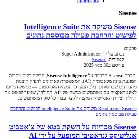
Informatica
Sisense
Sisense משיקה את Intelligence Suite
לפישוט והרחבת פעולה מבוססת נתונים
פרטים
נכתב על ידי
Super Administrator
קטגוריה:
Sisense
פורסם ב30 מאי 2025
חברת Sisense הכריזה על
Sisense Intelligence
, חבילת כלים מקיפה
המונעת בינה מלאכותית (AI), המאפשרת לארגונים להפיק תובנות
מהנתונים שברשותם. בלב המערכת נמצא האסיסטנט — ממשק המיועד
לאינטראקציה עם משתמשים בגישה של "AI-תחילה", שנועד לפשט את
תהליך יצירת האנליטיקה מקצה לקצה עבור כל סוגי המשתמשים.
Read more: Sisense משיקה את Intelligence Suite לפישוט והרחבת
פעולה מבוססת נתונים
Sisense מכריזה על השקת בטא של צ'אטבוט
אנליטיקס גנראטיבי המופעל על ידי AI