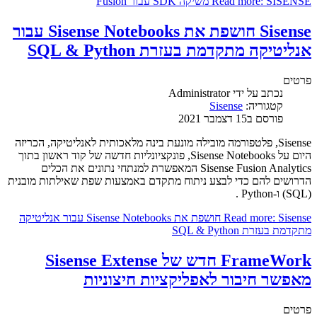
Read more: SISENSE משיקה SDK עבור Fusion
Sisense חושפת את Sisense Notebooks עבור
אנליטיקה מתקדמת בעזרת SQL & Python
פרטים
נכתב על ידי
Administrator
קטגוריה:
Sisense
פורסם ב15 דצמבר 2021
Sisense, פלטפורמה מובילה מונעת בינה מלאכותית לאנליטיקה, הכריזה
היום על Sisense Notebooks, פונקציונליות חדשה של קוד ראשון בתוך
Sisense Fusion Analytics המאפשרת למנתחי נתונים את הכלים
הדרושים להם כדי לבצע ניתוח מתקדם באמצעות שפת שאילתות מובנית
(SQL) ו-Python .
Read more: Sisense חושפת את Sisense Notebooks עבור אנליטיקה
מתקדמת בעזרת SQL & Python
FrameWork חדש של Sisense Extense
מאפשר חיבור לאפליקציות חיצוניות
פרטים