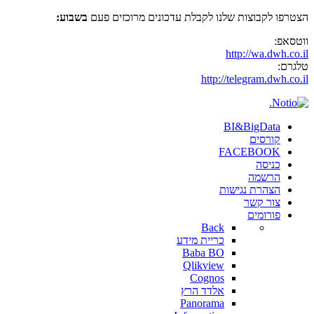
הצטרפו לקבוצות שלנו לקבלת עדכונים מרוכזים פעם
בשבוע:
ווטסאפ:
http://wa.dwh.co.il
טלגרם:
http://telegram.dwh.co.il
BI&BigData
קורסים
FACEBOOK
כניסה
הרשמה
הצהרת נגישות
צור קשר
פורומים
Back
כריית מידע
Baba BO
Qlikview
Cognos
אלדד הרץ
Panorama