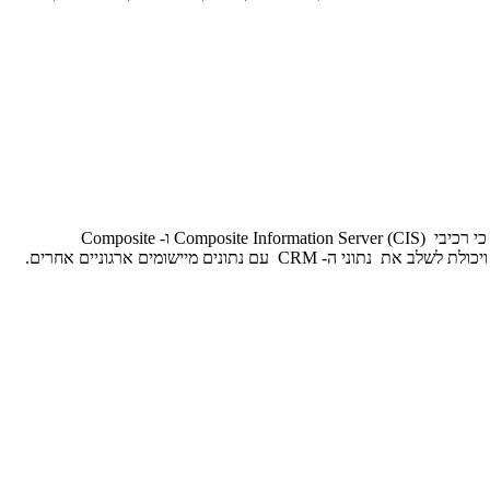
Composite Software, המובילה העולמית בתחום ה- Data Services , המיוצגת ע"י ליבי טכנולוגיות תוכנה, הכריזה על הרחבת סל הפתרונות עם העדכון כי רכיבי Composite Information Server (CIS) ו- Composite