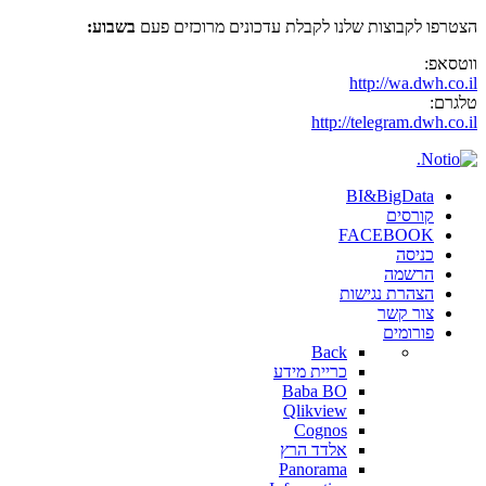
הצטרפו לקבוצות שלנו לקבלת עדכונים מרוכזים פעם
בשבוע:
ווטסאפ:
http://wa.dwh.co.il
טלגרם:
http://telegram.dwh.co.il
BI&BigData
קורסים
FACEBOOK
כניסה
הרשמה
הצהרת נגישות
צור קשר
פורומים
Back
כריית מידע
Baba BO
Qlikview
Cognos
אלדד הרץ
Panorama