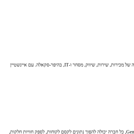
Salesforce השיקה את Einstein GPT, טכנולוגיית ה-AI CRM היצירתית הראשונה בעולם, המספקת תוכן שנוצר ע"י בינה מלאכותית בכל אינטראקציה של מכירות, שירות, שיווק, מסחר ו-IT, בהיפר-סקאלה. עם איינשטיין
Salesforce חשפה את Salesforce Genie, פלטפורמת נתונים בזמן אמת בקנה מידה גדול המשדרג את כל פלטפורמת Salesforce Customer 360. עם Genie, כל חברה יכולה להפוך נתונים לקסם לקוחות, לספק חוויות חלקות,