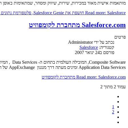
מותאמות אישית מאוד במכירות, שירות, שיווק ומסחר, שמתאימות באופן ר
Read more: Salesforce חושפת את Salesforce Genie, פלטפורמת נתונים בזמן אמת!
Salesforce.com מתחברת לקומפוזיט
פרטים
נכתב על ידי
Administrator
קטגוריה:
Salesforce
פורסם ב24 ינואר 2007
Application Data Services זמינים מעתה דרך מנגנון AppExchange של חברת Salesforce.com . בכך ניתנת גישה דו-כיוונית לנתוני CRM של הארגון ויכולת לשלב את נתוני ה- CRM עם נתונים מיישומים ארגוניים אחרים.
Read more: Salesforce.com מתחברת לקומפוזיט
עמוד 2 מתוך 2
1
2