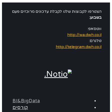
הצטרפו לקבוצות שלנו לקבלת עדכונים מרוכזים פעם
בשבוע:
ווטסאפ:
http://wa.dwh.co.il
טלגרם:
http://telegram.dwh.co.il
BI&BigData
קורסים