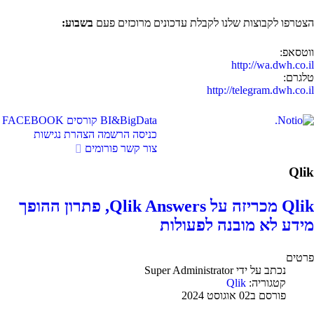
הצטרפו לקבוצות שלנו לקבלת עדכונים מרוכזים פעם
בשבוע:
ווטסאפ:
http://wa.dwh.co.il
טלגרם:
http://telegram.dwh.co.il
BI&BigData
קורסים
FACEBOOK
כניסה
הרשמה
הצהרת נגישות
צור קשר
פורומים
Qlik
Qlik מכריזה על Qlik Answers, פתרון ההופך
מידע לא מובנה לפעולות
פרטים
נכתב על ידי
Super Administrator
קטגוריה:
Qlik
פורסם ב02 אוגוסט 2024