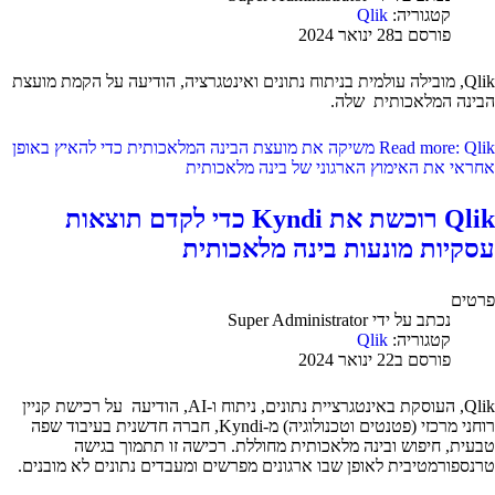
קטגוריה:
Qlik
פורסם ב28 ינואר 2024
Qlik, מובילה עולמית בניתוח נתונים ואינטגרציה, הודיעה על הקמת מועצת
הבינה המלאכותית שלה.
Read more: Qlik משיקה את מועצת הבינה המלאכותית כדי להאיץ באופן
אחראי את האימוץ הארגוני של בינה מלאכותית
Qlik רוכשת את Kyndi כדי לקדם תוצאות
עסקיות מונעות בינה מלאכותית
פרטים
נכתב על ידי
Super Administrator
קטגוריה:
Qlik
פורסם ב22 ינואר 2024
Qlik, העוסקת באינטגרציית נתונים, ניתוח ו-AI, הודיעה על רכישת קניין
רוחני מרכזי (פטנטים וטכנולוגיה) מ-Kyndi, חברה חדשנית בעיבוד שפה
טבעית, חיפוש ובינה מלאכותית מחוללת. רכישה זו תתמוך בגישה
טרנספורמטיבית לאופן שבו ארגונים מפרשים ומעבדים נתונים לא מובנים.