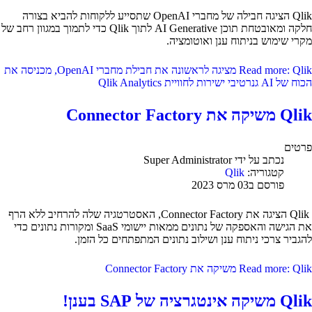
Qlik הציגה חבילה של מחברי OpenAI שתסייע ללקוחות להביא בצורה
חלקה ומאובטחת תוכן AI Generative לתוך Qlik כדי לתמוך במגוון רחב של
מקרי שימוש בניתוח ענן ואוטומציה.
Read more: Qlik מציגה לראשונה את חבילת מחברי OpenAI, מכניסה את
הכוח של AI גנרטיבי ישירות לחוויית Qlik Analytics
Qlik משיקה את Connector Factory
פרטים
נכתב על ידי
Super Administrator
קטגוריה:
Qlik
פורסם ב03 מרס 2023
Qlik הציגה את Connector Factory, האסטרטגיה שלה להרחיב ללא הרף
את הגישה והאספקה של נתונים ממאות יישומי SaaS ומקורות נתונים כדי
להגביר צרכי ניתוח ענן ושילוב נתונים המתפתחים כל הזמן.
Read more: Qlik משיקה את Connector Factory
Qlik משיקה אינטגרציה של SAP בענן!