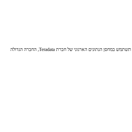
DGT, הסוכנות הממשלתית הספרדית, האחראית על בקרת התנועה הלאומית במדינה, על 33 מיליון כלי רכב ועל 25 מיליון נהגים ספרדיים, הודיעה כי תשתמש במחסן הנתונים הארגוני של חברת Teradata, החברה הגדולה