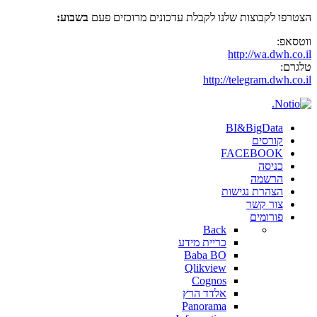
הצטרפו לקבוצות שלנו לקבלת עדכונים מרוכזים פעם
בשבוע:
ווטסאפ:
http://wa.dwh.co.il
טלגרם:
http://telegram.dwh.co.il
BI&BigData
קורסים
FACEBOOK
כניסה
הרשמה
הצהרת נגישות
צור קשר
פורומים
Back
כריית מידע
Baba BO
Qlikview
Cognos
אלדד הרץ
Panorama