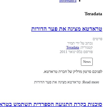
Informatica
Teradata
טראדטא מציגה את פער הדורות
פרטים
נכתב על ידי
תמיר
קטגוריה:
Teradata
פורסם ב05 ינואר 2011
News
לפניכם סרטון מדליק של חברת טראדטא.
Read more: טראדטא מציגה את פער הדורות
סוכנות בקרת התנועה הספרדית תשתמש בטראד