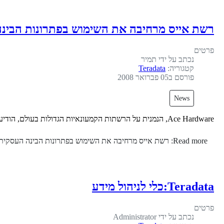
רשת אייס מרחיבה את השימוש בפתרונות הבי
פרטים
נכתב על ידי
תמיר
קטגוריה:
Teradata
פורסם ב05 פברואר 2008
News
Ace Hardware, הנמנית על הרשתות הקמעונאיות הגדולות בעולם, הודיעה כי תרחיב את השימוש במחסן הנתונים הארגוני Teradata כדי שיתאים לקצב הצמיחה הקבוע של הרשת.
Read more: רשת אייס מרחיבה את השימוש בפתרונות הבינה העסקית של טראדטא
Teradata:כלי לניהול מידע
פרטים
נכתב על ידי
Administrator