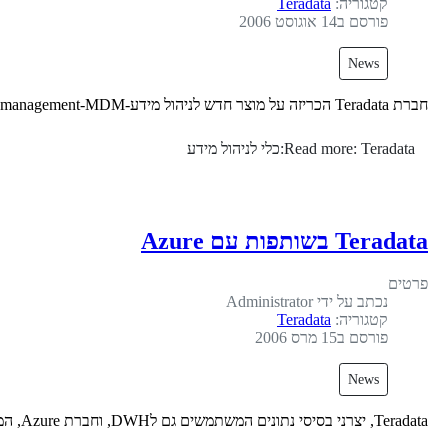
קטגוריה:
Teradata
פורסם ב14 אוגוסט 2006
News
חברת Teradata הכריזה על מוצר חדש לניהול מידע-master data management-MDM.
Read more: Teradata:כלי לניהול מידע
Teradata בשותפות עם Azure
פרטים
נכתב על ידי
Administrator
קטגוריה:
Teradata
פורסם ב15 מרס 2006
News
Teradata, יצרני בסיסי נתונים המשתמשים גם לDWH, וחברת Azure, המתמחה בRevenue Assurance חתמו על הסכם המשלב בין המוצרים של החברות.