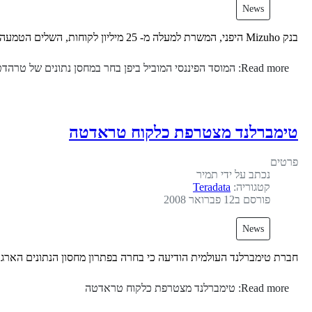
News
בנק Mizuho היפני, המשרת למעלה מ- 25 מיליון לקוחות, השלים הטמעה של מחסן נתונים של Teradata ושל תוכנה נלויית לניהול לקוחות, המשמשת לפעילות שיווק מבוסס אירועים (EBM) של הבנק מול לקוחותיו.
Read more: המוסד הפיננסי המוביל ביפן בחר במחסן נתונים של טרהדטא
טימברלנד מצטרפת כלקוח טראדטה
פרטים
נכתב על ידי
תמיר
קטגוריה:
Teradata
פורסם ב12 פברואר 2008
News
חברת טימברלנד העולמית הודיעה כי בחרה בפתרון מחסון הנתונים הארגוני של data
Read more: טימברלנד מצטרפת כלקוח טראדטה