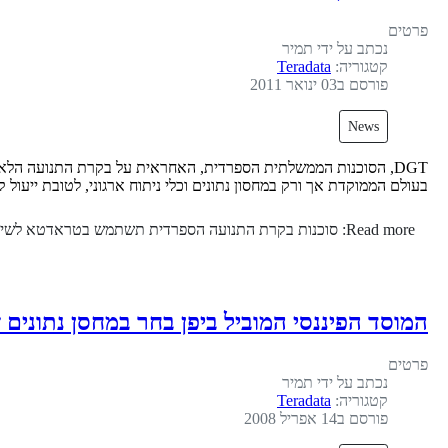
פרטים
נכתב על ידי
תמיר
קטגוריה:
Teradata
פורסם ב03 ינואר 2011
News
בעולם הממוקדת אך ורק במחסון נתונים וכלי ניתוח ארגוני, לטובת ייעול
Read more: סוכנות בקרת התנועה הספרדית תשתמש בטראדטא לשיפור בטיחות
המוסד הפיננסי המוביל ביפן בחר במחסן נתוני
פרטים
נכתב על ידי
תמיר
קטגוריה:
Teradata
פורסם ב14 אפריל 2008