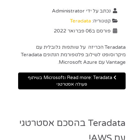
נכתב על ידי
Administrator
קטגוריה:
Teradata
פורסם ב06 פברואר 2022
Teradata הכריזה על שותפות גלובלית עם
מיקרוסופט לשילוב פלטפורמת הנתונים Teradata
Vantage עם Microsoft Azure.
Read more: Teradata וMicrosoft בשיתוף
פעולה אסטרטגי
Teradata בהסכם אסטרטגי
עם AWS!