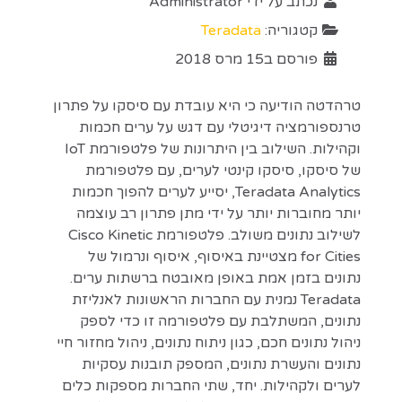
נכתב על ידי
Administrator
קטגוריה:
Teradata
פורסם ב15 מרס 2018
טרהדטה הודיעה כי היא עובדת עם סיסקו על פתרון
טרנספורמציה דיגיטלי עם דגש על ערים חכמות
וקהילות. השילוב בין היתרונות של פלטפורמת IoT
של סיסקו, סיסקו קינטי לערים, עם פלטפורמת
Teradata Analytics, יסייע לערים להפוך חכמות
יותר מחוברות יותר על ידי מתן פתרון רב עוצמה
לשילוב נתונים משולב. פלטפורמת Cisco Kinetic
for Cities מצטיינת באיסוף, איסוף ונרמול של
נתונים בזמן אמת באופן מאובטח ברשתות ערים.
Teradata נמנית עם החברות הראשונות לאנליזת
נתונים, המשתלבת עם פלטפורמה זו כדי לספק
ניהול נתונים חכם, כגון ניתוח נתונים, ניהול מחזור חיי
נתונים והעשרת נתונים, המספק תובנות עסקיות
לערים ולקהילות. יחד, שתי החברות מספקות כלים