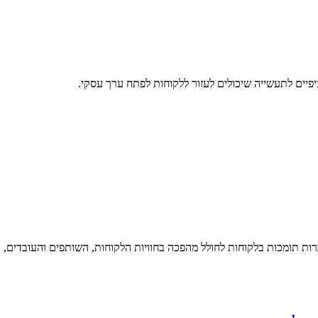
פעולה כדי לעזור לעסקים ברחבי העולם בכל תעשיות להאיץ את האימוץ שלהם של AI עבור CRM. יחד, שתי החברות תומכות בלקוחות לחולל מהפכה בחוויות הלקוחות, השותפים והעובדים,