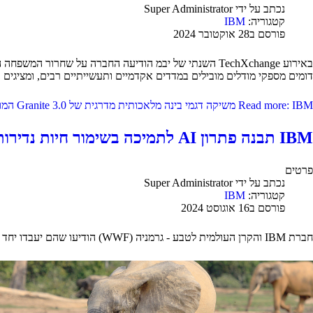
נכתב על ידי
Super Administrator
קטגוריה:
IBM
פורסם ב28 אוקטובר 2024
דומים מספקי מודלים מובילים במדדים אקדמיים ותעשייתיים רבים, ומציגים ב
Read more: IBM משיקה דגמי בינה מלאכותית מדרגית של Granite 3.0 המותאמים ליישומים עסקיים
IBM תבנה פתרון AI לתמיכה בשימור חיות נדירות
פרטים
נכתב על ידי
Super Administrator
קטגוריה:
IBM
פורסם ב16 אוגוסט 2024
חברת IBM והקרן העולמית לטבע - גרמניה (WWF) הודיעו שהם יעבדו יחד כדי לחקור פיתוח פתרון AI חדש לתמיכה בניטור של מיני מפתח, החל מפיל היער האפריקאי שנמצא בסכנת הכחדה חמורה.