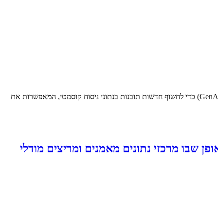
יבמ (סימול: IBM) ולוריאל, חברת היופי המובילה בעולם, הכריזו על שיתוף פעולה למינוף הטכנולוגיה והמומחיות הבינה המלאכותית הגנרטיבית של יבמ (GenAI) כדי לחשוף חדשות תובנות בנתוני ניסוח קוסמטי, המאפשרות את
ר:תשפר באופן דרמטי את האופן שבו מרכזי נתונים מאמנים ומריצים מודלי