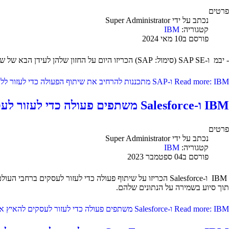
פרטים
נכתב על ידי
Super Administrator
קטגוריה:
IBM
פורסם ב10 מאי 2024
- יבמ ו-SAP SE (סימול: SAP) הכריזו היום על החזון שלהן לעידן הבא של שיתוף הפעולה שלהן, הכולל יכולות בינה מלאכותית חדשות ו פתרונות ענן ספציפיים לתעשייה שיכולים לעזור ללקוחות לפתח ערך עסקי.
Read more: IBM ו-SAP מתכננות להרחיב את שיתוף הפעולה כדי לעזור ללקוחות להפוך לחברות הדור הבא עם Generative AI
IBM ו-Salesforce משתפים פעולה כדי לעזור לעסקים להאיץ את האימוץ של AI מהימן
פרטים
נכתב על ידי
Super Administrator
קטגוריה:
IBM
פורסם ב04 ספטמבר 2023
תוך סיוע בשמירה על הנתונים שלהם.
Read more: IBM ו-Salesforce משתפים פעולה כדי לעזור לעסקים להאיץ את האימוץ של AI מהימן