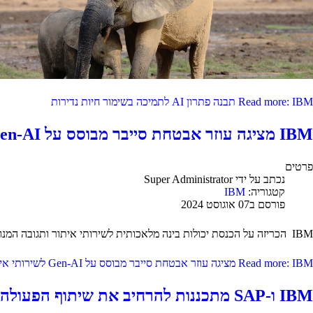
Read more: IBM תבנה פתרון AI לתמיכה בשימור חיות נדירות
IBM מציגה עוזר אבטחת סייבר מבוסס על Gen-AI לשירותי איתור ותגובה של איומים
פרטים
נכתב על ידי
Super Administrator
קטגוריה:
IBM
פורסם ב07 אוגוסט 2024
IBM הכריזה על הכנסת יכולות בינה מלאכותית לשירותי איתור ותגובה המנוהלים שלה המשמשים את אנליסטים של IBM Consulting כדי לקדם ולייעל את פעולות האבטחה עבור לקוחות.
Read more: IBM מציגה עוזר אבטחת סייבר מבוסס על Gen-AI לשירותי איתור ותגובה של איומים
IBM ו-SAP מתכננות להרחיב את שיתוף הפעולה כדי לעזור ללקוחות להפוך לחברות הדור הבא עם Generative AI