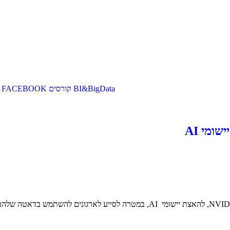
BI&BigData
קורסים
FACEBOOK
ענקיות המחשוב IBM הכריזה על שיתוף פעולה חדש עם ענקית המחשוב NVIDIA, להאצת ייש