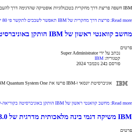
IBM חשפה פריצת דרך מחקרית בטכנולוגיות אופטיקה שהדגימה דרך להעביר נתונים במהירות האור בתוך מרכזי נתונים. המחקר יוכל לשפר באופן דרמטי את האופן שבו מרכזי נתונים מאמנים ומריצים מודלי בינה מלאכותית.
Read more: פריצת דרך מחקרית של IBM תאפשר לשבבים לתקשר פי 80 יותר מהר:תשפר באופן דרמטי את האופן שבו מרכזי...
מחשב קוואנטי ראשון של IBM הותקן באוניברסיטה בקוריאה-שני מסוגו בעולם
פרטים
נכתב על ידי
Super Administrator
קטגוריה:
IBM
פורסם ב24 נובמבר 2024
אוניברסיטת יונסאי ו-IBM פרשו את IBM Quantum System One ברפובליקה של קוריאה, שהיא רק המערכת השנייה כזו הממוקמת בקמפוס אוניברסיטאי בעולם.
Read more: מחשב קוואנטי ראשון של IBM הותקן באוניברסיטה בקוריאה-שני מסוגו בעולם
IBM משיקה דגמי בינה מלאכותית מדרגית של Granite 3.0 המותאמים ליישומים עסקיים
פרטים