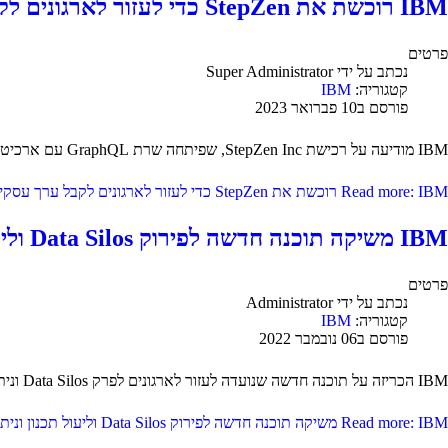
IBM רוכשת את StepZen כדי לעזור לארגונים לקבל ערך עסקי רב יותר מהנתונים ומממשקי ה-API שלהם
פרטים
נכתב על ידי
Super Administrator
קטגוריה:
IBM
פורסם ב10 פברואר 2023
IBM מודיעה על רכישת StepZen Inc, שפיתחה שרת GraphQL עם ארכיטקטורה ייחודית המסייעת למפתחים לבנות ממשקי API של GraphQL במהירות ובפחות קוד.
Read more: IBM רוכשת את StepZen כדי לעזור לארגונים לקבל ערך עסקי רב יותר מהנתונים ומממשקי ה-API שלהם
IBM משיקה תוכנה חדשה לפירוק Data Silos וליעול תכנון וניתוח
פרטים
נכתב על ידי
Administrator
קטגוריה:
IBM
פורסם ב06 נובמבר 2022
IBM הכריזה על תוכנה חדשה שנועדה לעזור לארגונים לפרק Data Silos וניתוח כדי שיוכלו לקבל החלטות מונעות נתונים במהירות ולנווט שיבושים בלתי צפויים.
Read more: IBM משיקה תוכנה חדשה לפירוק Data Silos וליעול תכנון וניתוח