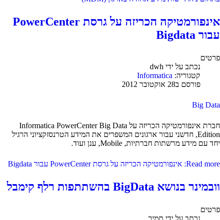
אינפורמטיקה הכריזה על גרסת PowerCenter
עבור Bigdata
פרטים
נכתב על ידי
dwh
קטגוריה:
Informatica
פורסם ב28 אוקטובר 2012
Big Data
חברת אינפורמטיקה הכריזה על Informatica PowerCenter Big Data
Edition, חדשני עבור ארגונים המשפרים את המידע הטרנסזקציוני הרגיל
יחד עם מידע מרשתות חברתיות, Mobile, ענן ועוד.
Read more: אינפורמטיקה הכריזה על גרסת PowerCenter עבור Bigdata
וובמינר בנושא BigData בהשתתפות רלף קימבל
פרטים
נכתב על ידי
תמיר