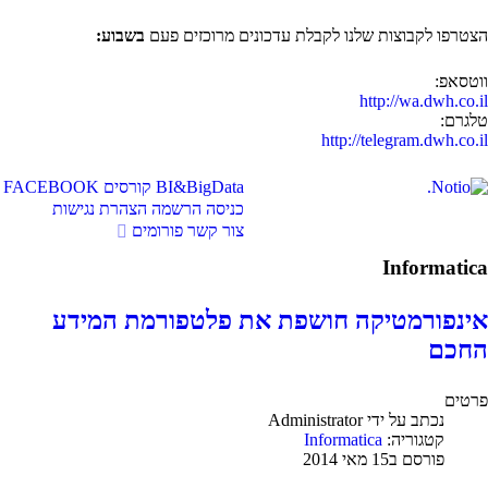
הצטרפו לקבוצות שלנו לקבלת עדכונים מרוכזים פעם
בשבוע:
ווטסאפ:
http://wa.dwh.co.il
טלגרם:
http://telegram.dwh.co.il
BI&BigData
קורסים
FACEBOOK
כניסה
הרשמה
הצהרת נגישות
צור קשר
פורומים
Informatica
אינפורמטיקה חושפת את פלטפורמת המידע
החכם
פרטים
נכתב על ידי
Administrator
קטגוריה:
Informatica
פורסם ב15 מאי 2014