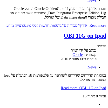
News
חברת אורקל הכריזה על Oracle GoldenGate 11g וכן על Oracle
Data Integrator Enterprise Edition 11g, המוצרים אשר מהווים את
חבילת מוצרי הData integration של אורקל.
Read more: אורקל מכריזה על גרסאות חדשות לכלי אינטגרציית מידע
OBI 11G on Ipad
פרטים
נכתב על ידי
תמיר
קטגוריה:
Oracle
פורסם ב06 אוגוסט 2010
News
במסגרת הדיווחים שדיווחנו לאחרונה על פלטפורמת BI הפועלת על Ipad,
הפעם תור אורקל.
Read more: OBI 11G on Ipad
עמוד 8 מתוך 15