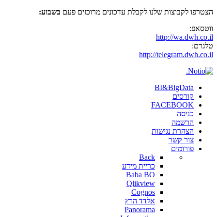
הצטרפו לקבוצות שלנו לקבלת עדכונים מרוכזים פעם
בשבוע:
ווטסאפ:
http://wa.dwh.co.il
טלגרם:
http://telegram.dwh.co.il
BI&BigData
קורסים
FACEBOOK
כניסה
הרשמה
הצהרת נגישות
צור קשר
פורומים
Back
כריית מידע
Baba BO
Qlikview
Cognos
אלדד הרץ
Panorama