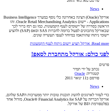
פורסם ב30 מאי 2011
News
אורקל (Oracle) הציגה באחרונה כלי נוסף במערך Business Intelligence
Applications - יישום Oracle Retail Merchandising Analytics. זהו
הראשון בסדרה של יישומים לענף הקמעונות, כמו גם רמז ברור לכך
שבאורקל מתכוונים לפעול בדומה לחברות SAS וסאפ (SAP) ולהציע
יישומי ניתוח שהותאמו במיוחד לענפי תעשייה שונים.
Read more: אורקל תציע יישום ניתוח לענף הקמעונות
לפני כולם: אורקל מתחברת לסאפ!
פרטים
נכתב על ידי
תמיר
קטגוריה:
Oracle
פורסם ב11 ינואר 2011
News
כדי לעזור לארגונים להשיג תובנות טובות יותר ממערכות הSAP שלהם,
אורקל הכריזה על Oracle® Financial Analytics for SAP, מודול אחד
בפלטפורמת הBI של אורקל.