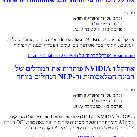
פרטים
נכתב על ידי
Administrator
קטגוריה:
Oracle
פורסם ב21 אוקטובר 2022
אורקל הכריזה על Oracle Database 23c Beta, הגרסה האחרונה של מסד
הנתונים , התומך בכל סוגי הנתונים, עומסי העבודה וסגנונות הפיתוח.
Read more: אורקל הכריזה על Oracle Database 23c Beta
אורקל ו-NVIDIA פותרות את המודלים של
הבינה המלאכותית וה-NLP הגדולים ביותר
פרטים
נכתב על ידי
Administrator
קטגוריה:
Oracle
פורסם ב16 ספטמבר 2022
GPUs של NVIDIA ב-Oracle Cloud Infrastructure (OCI) מספקים
אימון AI מהיר יותר והסקת מסקנות ללקוחות. כתוצאה מכך, OCI ראתה
גידול נפיץ בשימוש בתשתיות לאימון דגמי AI בקנה מידה גדול.