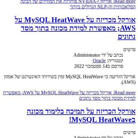
Read more: אורקל ו-NVIDIA פותרות את המודלים של הבינה
המלאכותית וה-NLP הגדולים ביותר
אורקל מכריזה על MySQL HeatWave על
AWS; מאפשרת למידת מכונה בתוך מסד
נתונים
פרטים
נכתב על ידי
Administrator
קטגוריה:
Oracle
פורסם ב14 ספטמבר 2022
אורקל הודיעה כי MySQL HeatWave זמין בשירותי האינטרנט של אמזון
(AWS).
Read more: אורקל מכריזה על MySQL HeatWave על AWS; מאפשרת
למידת מכונה בתוך מסד נתונים
אורקל הכריזה על תמיכה בלימוד מכונה
בMySQL HeatWave!
פרטים
נכתב על ידי
Administrator