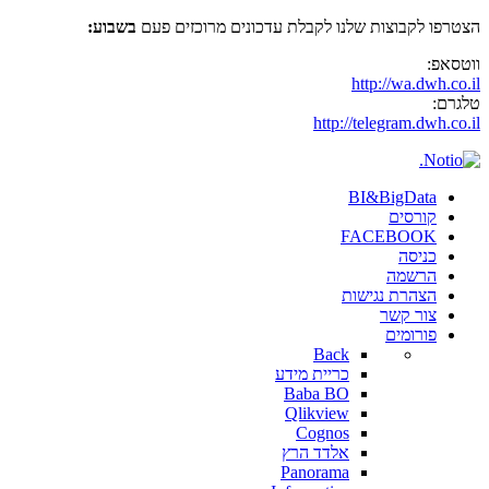
הצטרפו לקבוצות שלנו לקבלת עדכונים מרוכזים פעם
בשבוע:
ווטסאפ:
http://wa.dwh.co.il
טלגרם:
http://telegram.dwh.co.il
BI&BigData
קורסים
FACEBOOK
כניסה
הרשמה
הצהרת נגישות
צור קשר
פורומים
Back
כריית מידע
Baba BO
Qlikview
Cognos
אלדד הרץ
Panorama