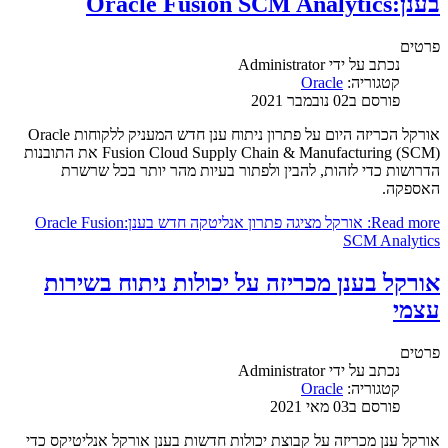
בענן:Oracle Fusion SCM Analytics
פרטים
נכתב על ידי
Administrator
קטגוריה:
Oracle
פורסם ב02 נובמבר 2021
אורקל הכריזה היום על פתרון ניתוח ענן חדש המעניק ללקוחות Oracle
Fusion Cloud Supply Chain & Manufacturing (SCM) את התובנות
הדרושות כדי לזהות, להבין ולפתור בעיות מהר יותר בכל שרשרת
האספקה.
Read more: אורקל מציגה פתרון אנליטקה חדש בענן:Oracle Fusion
SCM Analytics
אורקל בענן מכריזה על יכולות ניתוח בשירות
עצמי
פרטים
נכתב על ידי
Administrator
קטגוריה:
Oracle
פורסם ב03 מאי 2021
אורקל ענן מכריזה על קבוצת יכולות חדשות בענן אורקל אנליטיקס כדי