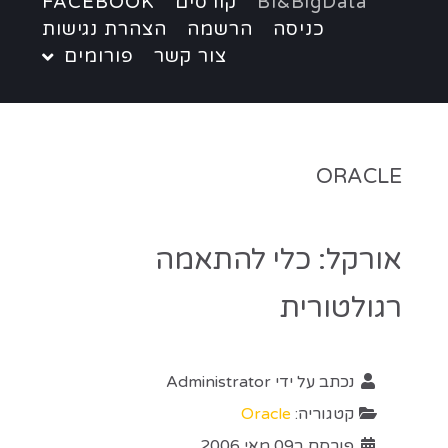
BI&BigData
קורסים
FACEBOOK
כניסה
הרשמה
הצהרת נגישות
צור קשר
פורומים
ORACLE
אורקל: כלי להתאמה
רגולטורית
נכתב על ידי
Administrator
קטגוריה:
Oracle
פורסם ב09 מאי 2006