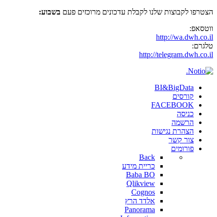
הצטרפו לקבוצות שלנו לקבלת עדכונים מרוכזים פעם
בשבוע:
ווטסאפ:
http://wa.dwh.co.il
טלגרם:
http://telegram.dwh.co.il
BI&BigData
קורסים
FACEBOOK
כניסה
הרשמה
הצהרת נגישות
צור קשר
פורומים
Back
כריית מידע
Baba BO
Qlikview
Cognos
אלדד הרץ
Panorama