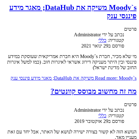
Moody`s משיקה את DataHub; מאגר מידע
פיננסי ענק
פרטים
נכתב על ידי
Administrator
קטגוריה:
כללי
פורסם ב29 ינואר 2021
מי שלא מכיר, חברת Moody`s היא חברת אמריקאית שעוסקת במידע
פיננסי ובין היתר מעניקה דירוג אשראי לאיגרות חוב. (כמו למשל איגרות
החוב של מדינת ישראל)
Read more: Moody`s משיקה את DataHub; מאגר מידע פיננסי ענק
מה זה מחשוב מבוסס קוונטים?
פרטים
נכתב על ידי
Administrator
קטגוריה:
כללי
פורסם ב29 אוקטובר 2019
הנושא הזה לא קשור בצורה ישירה לנושא של האתר, אבל יחד עם זאת
מעניין מאד.