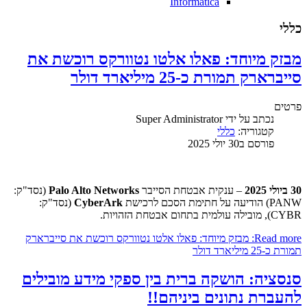
Informatica
כללי
מבזק מיוחד: פאלו אלטו נטוורקס רוכשת את
סייברארק תמורת כ-25 מיליארד דולר
פרטים
נכתב על ידי
Super Administrator
קטגוריה:
כללי
פורסם ב30 יולי 2025
30 ביולי 2025
– ענקית אבטחת הסייבר
Palo Alto Networks
(נסד"ק:
PANW) הודיעה על חתימת הסכם לרכישת
CyberArk
(נסד"ק:
CYBR), מובילה עולמית בתחום אבטחת הזהויות.
Read more: מבזק מיוחד: פאלו אלטו נטוורקס רוכשת את סייברארק
תמורת כ-25 מיליארד דולר
סנסציה: הושקה ברית בין ספקי מידע מובילים
להעברת נתונים ביניהם!!