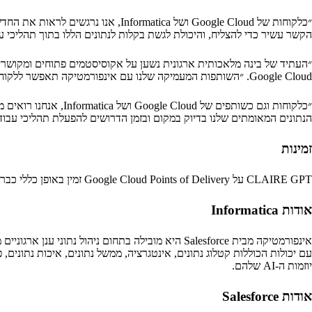
הקשר עשיר כדי להצליח, והיכולת לגשת בקלות לנתונים הללו בתוך תהליכי עב
Google Cloud. ״השותפות המעמיקה שלנו עם אינפורמטיקה תאפשר ללקוחות לבנות תהליכי עבודה מרובי-סוכנים עם Gemini Enterprise המבוססים על ניהול נתונים ברמה ארגונית.״
הנתונים המאומתים שלנו בדיוק במקום ובזמן הדרושים להפעלת תהליכי עבודה
זמינות
CLAIRE GPT על Google Cloud Points of Delivery זמין באופן כללי כבר עכשיו. התמיכה בפרוטוקול A2A תהיה זמינה עם גרסת Fall 2026.
אודות Informatica
עם יכולות הכוללות קטלוג נתונים, אינטגרציה, ממשל נתונים, איכות נתוני
יוזמות ה-AI שלהם.
אודות Salesforce