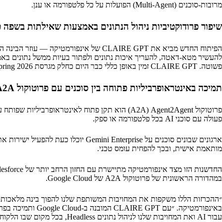
מרובות-סוכנים (Multi-Agent) הפועלות על כל פלטפורמה או ענן.
שיפור פרודוקטיביות ניהול הנתונים באמצעות שאילתות בשפה 
להעשיר מטא-דאטה, להעריך איכות נתונים ולפתור בעיות ממשל נתונים בא
פשוטה. CLAIRE GPT זמין באופן כללי כבר היום כחלק מגרסת Spring 2026.
תמיכה באינטראופרביליות פתוחה בין סוכנים עם פרוטוקול A2A
פעולה עם סוכני AI בכל פלטפורמה או ספק.
מותאמת אישית, ובכך להפחית עומס טכני.
במהדורה הראשונית של פרוטוקול A2A של Google Cloud.
״ההכרזות הללו משקפות את המחויבות המשותפת שלנו להפוך בינה מלאכותית א
עבור AI ואת המחויבות שלנו לניהול נתונים Headless, בכל מקום שבו הלקוחות בוחרים לבנות.״