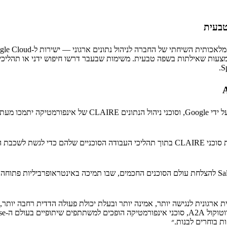
טבעית
מצעות שאילתות בשפה טבעית. משימות שבעבר דרשו חיפוש ידני או תהליכי
ארגונים שבונים סוכנים על Gemini Enterprise יוכלו כעת להפעיל ישירות את סוכני CLAIRE בתוך
החדשנות הזו מצד אינפורמטיקה מתיישרת עם החזון הרחב יותר של Salesforce להצלחת עולם הסוכנים החכמים,
רגונית לנגישה יותר, אמינה יותר ובעלת יכולת פעולה הדדית רחבה יותר,״