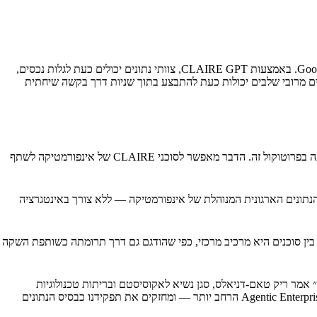
הפיתוח החדש מביא את CLAIRE GPT של אינפורמטיקה — עוזר הבינה המלאכותית השיחתי של החברה לניהול נתונים ארגוני — ישירות ל-Google Cloud. באמצעות CLAIRE GPT, צוותי נתונים יכולים כעת לגלות נכסים,
ם מרובי שלבים יכולות כעת להתבצע בתוך שניות דרך בקשה שיחתית
פרוטוקול Agent2Agent ‏(A2A) הוא תקן פתוח לאינטראופרביליות שפותח על ידי Google, וסוכני ניהול הנתונים CLAIRE של אינפורמטיקה יתמכו מעתה בפרוטוקול זה. הדבר מאפשר לסוכני CLAIRE של אינפורמטיקה לשתף
 תהליכי העבודה הסוכניים שלהם כדי לגשת לשכבת הנתונים הארגונית המנוהלת של אינפורמטיקה — ללא צורך באינטגרציה
 שבו תמיכה באינטראופרביליות פתוחה בין סוכנים היא מרכיב מרכזי, כפי שהודגם גם דרך תרומתה כשותפת השקה
 אמר ריק טאם-דניאלס, סגן נשיא לאקוסיסטם ובריתות טכנולוגיות
באינפורמטיקה. ״עם CLAIRE GPT המובנה ב-Google Cloud ותמיכה בפרוטוקול A2A, סוכני אינפורמטיקה הופכים למשתתפים שיתופיים בעולם ה-Agentic Enterprise הרחב יותר — ומחזקים את תפקידנו כבסיס הנתונים