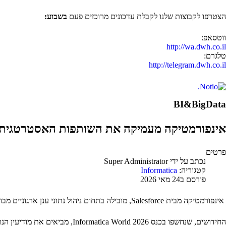
הצטרפו לקבוצות שלנו לקבלת עדכונים מרוכזים פעם
בשבוע:
ווטסאפ:
http://wa.dwh.co.il
טלגרם:
http://telegram.dwh.co.il
BI&BigData
אינפורמטיקה מעמיקה את השותפות האסטרטגית עם גוגל קלאוד ומביא
פרטים
נכתב על ידי
Super Administrator
קטגוריה:
Informatica
פורסם ב24 מאי 2026
אינפורמטיקה מבית Salesforce, מובילה בתחום ניהול נתוני ענן ארגוניים מבוססי בינה מלאכותית, הכריזה על שתי יכולות חדשות שמרחיבות את שיתוף הפעולה שלה עם Google Cloud.