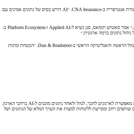
״כלקוחות של Google Cloud ושל Informatica, אנו נרגשים לראות את החדשנויות החדשות הללו זמינות,״ אמר גאגנפריט רנדהאווה, סגן נשיא לארכיטקטורת אנטרפרייז ב-CNA Insurance. ״AI דורש בסיס של נתונים אמינים עם
״העתיד של בינה מלאכותית ארגונית נשען על אקוסיסטמים פתוחים ומקושרים שבהם סוכנים יכולים לשתף פעולה בצורה חלקה באמצעות נתונים אמינים,״ אמר סאטיש תומאס, סגן נשיא ל-Applied AI ו-Platform Ecosystem ב-
״כלקוחות וגם כשותפים של Google Cloud ושל Informatica, אנחנו רואים ממקור ראשון את העוצמה שבחיבור היכולות הללו יחד,״ אמר גארי קוטובץ, מנהל הדאטה והאנליטיקה הראשי ב-Dun & Bradstreet. ״הבטחת זמינות
אינפורמטיקה מבית Salesforce היא מובילה בתחום ניהול נתוני ענן ארגוניים מבוססי AI. פלטפורמת Intelligent Data Management Cloud ‏(IDMC) שלה מאפשרת לארגונים לחבר, לנהל ולאחד נתונים מוכנים ל-AI ברחבי הארגון.
סטם שותפים רחב ומסייעת ללקוחות למצות את הערך המלא של הנתונים ושל