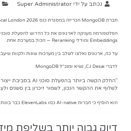
נכתב על ידי
Super Administrator
ק
חברת MongoDB הכריזה במסגרת כנס MongoDB.local London 2026 על יכולות חדשות המקדמות את החזון שלה ליצירת פלטפורמת נתוני AI מאוחדת.
Embeddings ומודלי Reranking — הכול במערכת אחת.
עד כה, ארגונים נאלצו לשלב בין מערכות שונות ולקוות שיעבדו יחד בקנה מידה גדול. MongoDB ט
לדברי CJ Desai, נשיא ומנכ"ל MongoDB:
"החלק הקשה ביותר 
לשלוף את ההקשר הנכון, לשמור זיכרון בין סשנים ולע
הוא הוסיף כי חברות AI-native כמו ElevenLabs כבר בונות סוכני קול על MongoDB, וגופים גדולים כמו Lloyds Banking Group משתמשים בה עבור עומסי עבודה קריטיים.
דיוק גבוה יותר בשליפת מיד