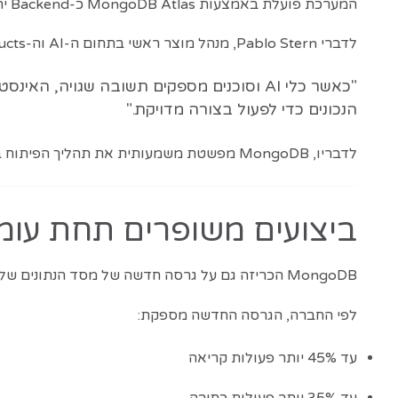
המערכת פועלת באמצעות MongoDB Atlas כ-Backend יחיד, ללא צורך במסד נתונים נוסף.
לדברי Pablo Stern, מנהל מוצר ראשי בתחום ה-AI וה-Emerging Products ב-MongoDB:
"כאשר כלי AI וסוכנים מספקים תשובה שגוי
הנכונים כדי לפעול בצורה מדויקת."
לדבריו, MongoDB מפשטת משמעותית את תהליך הפיתוח בכך שהיא מבטלת את הצורך בהקמת תשתיות נתונים מורכבות, ניהול Embeddings או סנכרון בין מערכות שונות.
ביצועים משופרים תחת עומ
MongoDB הכריזה גם על גרסה חדשה של מסד הנתונים שלה —
לפי החברה, הגרסה החדשה מספקת:
עד 45% יותר פעולות קריאה
עד 35% יותר פעולות כתיבה