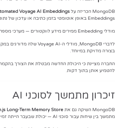
MongoDB הכריזה על
tomated Voyage AI Embeddings
Embeddings באופן אוטומטי בזמן כתיבה או עדכון של נתונים, כדי לספק לסוכני AI הקשר מדויק ועדכני בזמן אמת.
מודלי Embedding ממירים מידע לווקטורים — מערכי מספרים המייצגים משמעות בצורה מתמטית — ומאפשרים לסוכן למצוא מידע רלוונטי בצורה חכמה יותר.
בצורה מדויקת במיוחד.
להטמיע אותן בתוך דקות.
זיכרון מתמשך לסוכני AI
MongoDB השיקה גם את
.js Long-Term Memory Store
מתמשך בין שיחות עבור סוכני AI — יכולת שבעבר הייתה זמינה בעיקר למפתחי Python.