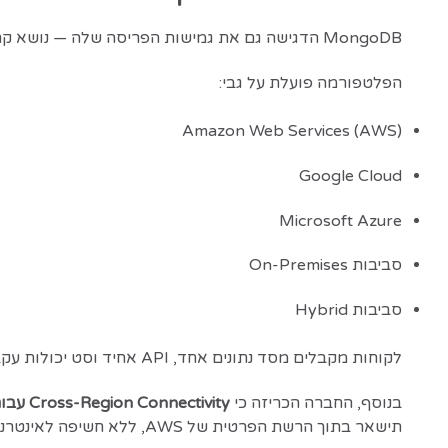
MongoDB הדגישה גם את גמישות הפריסה שלה — נושא קריטי עבור בנקים, ארגוני בריאות וגופים ממשלתיים, שבהם דרישות רגולציה ומיקום נתונים הן חלק בלתי נפרד מהמערכת.
הפלטפורמה פועלת על גבי:
Amazon Web Services (AWS)
Google Cloud
Microsoft Azure
סביבות On-Premises
סביבות Hybrid
לקוחות מקבלים מסד נתונים אחד, API אחיד וסט יכולות עקבי — ללא קשר למיקום הפריסה.
בנוסף, החברה הכריזה כי
Cross-Region Connectivity עבור AWS PrivateLink
תישאר בתוך הרשת הפרטית של AWS, ללא חשיפה לאינטרנט הציבורי.