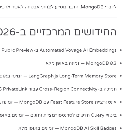
לדברי MongoDB, הדבר מסייע לצוותי אבטחה לאשר ארכיטקטורות גלובליות במהירות רבה יותר, תוך שמירה על דרישות אבטחה ורגולציה.
החידושים המרכזיים ב-MongoDB.local London 2026
Automated Voyage AI Embeddings ב-MongoDB Vector Search — Public Preview
MongoDB 8.3 — זמינה באופן מלא
LangGraph.js Long-Term Memory Store — זמינה באופן מלא
תמיכה ב-Cross-Region Connectivity עבור AWS PrivateLink — זמינה באופן מלא
אינטגרציית Feast Feature Store עם MongoDB — זמינה באופן מלא
ביטויי Query חדשים לטרנספורמציית נתונים — זמינים באופן מלא
MongoDB AI Skill Badges — זמינים באופן מלא