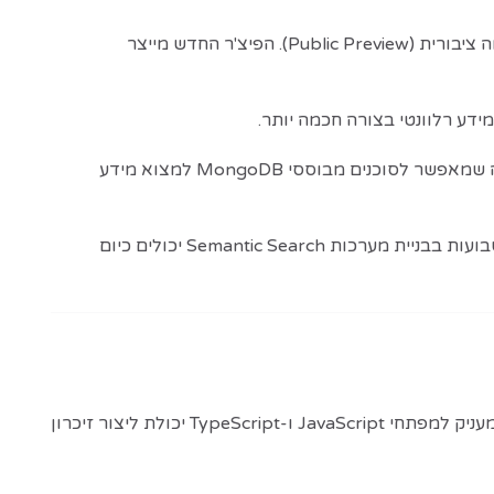
עבור MongoDB Vector Search, שנמצא כעת בתצוגה מקדימה ציבורית (Public Preview). הפיצ'ר החדש מייצר
לדברי MongoDB, מודלי ה-Voyage AI שלה מדורגים במקום הראשון במדד Retrieval Embedding Benchmark ‏(RTEB), מה שמאפשר לסוכנים מבוססי MongoDB למצוא מידע
החברה מציינת כי היכולת החדשה מבטלת את הצורך בהקמה ידנית ומורכבת של תשתיות חיפוש, כך שארגונים שבעבר השקיעו שבועות בבניית מערכות Semantic Search יכולים כיום
, שכעת זמין באופן מלא (Generally Available). הכלי מעניק למפתחי JavaScript ו-TypeScript יכולת ליצור זיכרון