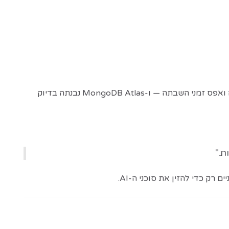
MongoDB מציינת כי ארגונים גדולים כמו Adobe דורשים זמני שליפה של פחות מ-100 מילישניות, עדכוני הקשר בפחות משנייה ואפס זמני השבתה — ו-MongoDB Atlas נבנתה בדיוק
 רק כדי להזין את סוכני ה-AI.