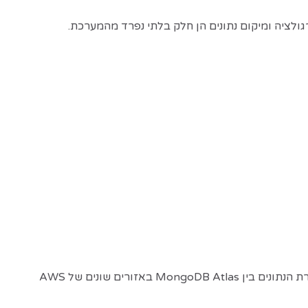
זמינה כעת באופן מלא. הפיצ'ר מבטיח שתעבורת הנתונים בין MongoDB Atlas באזורים שונים של AWS