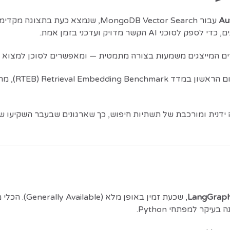
Au
LangGraph