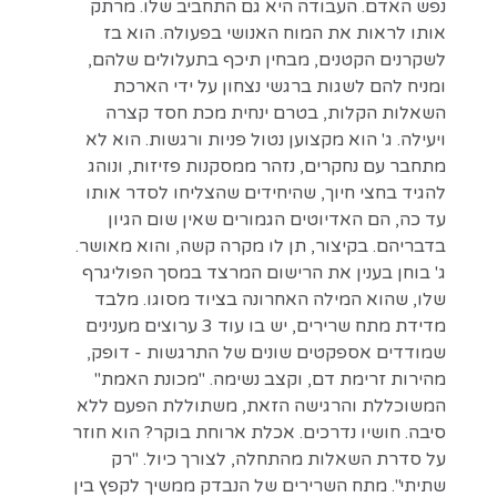
נפש האדם. העבודה היא גם התחביב שלו. מרתק
אותו לראות את המוח האנושי בפעולה. הוא בז
לשקרנים הקטנים, מבחין תיכף בתעלולים שלהם,
ומניח להם לשגות ברגשי נצחון על ידי הארכת
השאלות הקלות, בטרם ינחית מכת חסד קצרה
ויעילה. ג' הוא מקצוען נטול פניות ורגשות. הוא לא
מתחבר עם נחקרים, נזהר ממסקנות פזיזות, ונוהג
להגיד בחצי חיוך, שהיחידים שהצליחו לסדר אותו
עד כה, הם האדיוטים הגמורים שאין שום הגיון
בדבריהם. בקיצור, תן לו מקרה קשה, והוא מאושר.
ג' בוחן בענין את הרישום המרצד במסך הפוליגרף
שלו, שהוא המילה האחרונה בציוד מסוגו. מלבד
מדידת מתח שרירים, יש בו עוד 3 ערוצים מענינים
שמודדים אספקטים שונים של התרגשות - דופק,
מהירות זרימת דם, וקצב נשימה. "מכונת האמת"
המשוכללת והרגישה הזאת, משתוללת הפעם ללא
סיבה. חושיו נדרכים. אכלת ארוחת בוקר? הוא חוזר
על סדרת השאלות מהתחלה, לצורך כיול. "רק
שתיתי". מתח השרירים של הנבדק ממשיך לקפץ בין