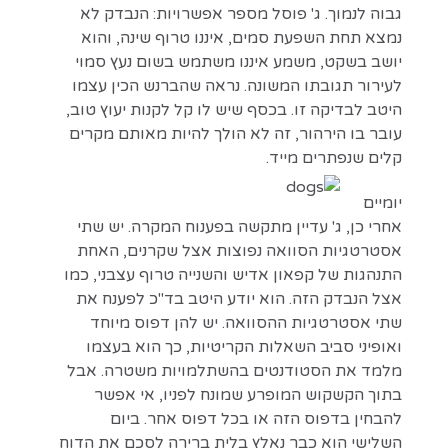
גבוה לנמוך. ג' פוסל מספר אפשרויות: הנבדק לא
נמצא תחת השפעת סמים, איננו טרוף שינה, והוא
יושב בשקט, משמע איננו משתמש בשום נעץ סמוי
לעירור תגובתו המשונה. נראה שהברנש הכין עצמו
היטב לבדיקה זו. בכסף שיש לו קל לקנות יעוץ טוב,
עובר בו הירהור, זה לא הולך להיות מאותם מקרים
קלים שנפתרים מייד.
יומיים
אחרי כן, ג' עדיין מתקשה בפענוח המקרה. יש שתי
אסטרטגיות הסוואה נפוצות אצל שקרנים, האחת
התנהגות של קפאון אדיש והשנייה טרוף עצבני, כמו
אצל הנבדק הזה. הוא יודע היטב בד"כ לפענח את
שתי אסטרטגיות ההסוואה. יש להן דפוס מיוחד
ואופיני סביב השאלות הקריטיות, כך הוא בעצמו
מלמד את הסטודנטים בהשתלמויות משטרה. אבל
בתוך הקשקוש המופרע שמונח לפניו, אי אפשר
להבחין בדפוס הזה או בכל דפוס אחר. ביום
השלישי הוא כבר נאלץ בלית ברירה לסכם את הדוח