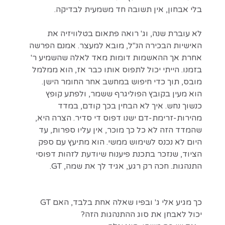
בלי אבחון, אין תשובה חד משמעית לבדיקה.
לא עוברת שנה, וג' רואה פתאום בטלוויזיה את
האישיות הבכירה הנ"ל, מובא למעצר. אמנם הפרשה
אחרת אך ההאשמות דומות מאד לאלה שהשמיע ר'
בזמנו. הייתי יכול לתפוס אותו כבר אז, הוא ממלמל
מובס, תוך כדי חיפוש במחשב אחר החומר הישן.
הוא מעין בקובץ הפוליגרף ששמר, ולפתע קופץ
כנשוך נחש. איך לא הבחין בכך קודם, במדד
מהירות-זרימת-דם ישנו דפוס די סדיר. הצרה היא,
שהמדד הזה לא כל כך מוכר, אין עליו ספרות, עד
היום לא נכנס לשימוש ממשי. הוא מתיעץ עם ספק
הציוד, שנזכר בתכנת פיענוח שיודעת לזהות דפוסי
התנהגות. חכה רק רגע, אגיד לך את שמה, GT.
כך מגיע אלי ג' ובפיו שאלה אחת בלבד, האם GT
יכול לאבחן את סוג ההתנהגות הזה?