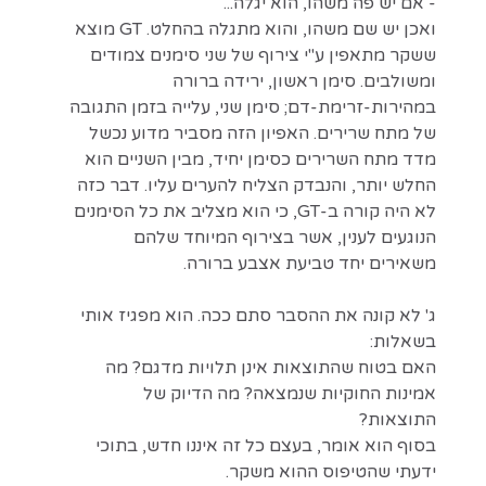
- אם יש פה משהו, הוא יגלה...
ואכן יש שם משהו, והוא מתגלה בהחלט. GT מוצא
ששקר מתאפין ע"י צירוף של שני סימנים צמודים
ומשולבים. סימן ראשון, ירידה ברורה
במהירות-זרימת-דם; סימן שני, עלייה בזמן התגובה
של מתח שרירים. האפיון הזה מסביר מדוע נכשל
מדד מתח השרירים כסימן יחיד, מבין השניים הוא
החלש יותר, והנבדק הצליח להערים עליו. דבר כזה
לא היה קורה ב-GT, כי הוא מצליב את כל הסימנים
הנוגעים לענין, אשר בצירוף המיוחד שלהם
משאירים יחד טביעת אצבע ברורה.
ג' לא קונה את ההסבר סתם ככה. הוא מפגיז אותי
בשאלות:
האם בטוח שהתוצאות אינן תלויות מדגם? מה
אמינות החוקיות שנמצאה? מה הדיוק של
התוצאות?
בסוף הוא אומר, בעצם כל זה איננו חדש, בתוכי
ידעתי שהטיפוס ההוא משקר.