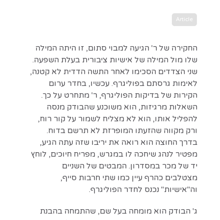
Article
החקירה של ר' הגיעה למבוי סתום, זו היתה המילה
שלו מול המילה של אישיות ציבורית בעלת השפעה.
שני הצדדים הסכימו לאחר התשה הדדית לא קטנה,
לאימות גרסתם בפוליגרף. עכשיו, בחדר ערום
הקירות של בדיקות הפוליגרף, ר' מתחרט על כך.
השאלות מרגיזות, הוא משוכנע שהבודק מנסה
להפליל אותו, הוא לא מצליח לשמור על קור רוח,
ורק מקווה שהזעתו המופרזת לא תרשם בדוח.
בדרך החוצה הוא רואה את יריבו שזה עתה הגיע,
מפטיר לנהג שיחכה לו במגרש, מפריח חיוכים, לוחץ
יד של מכר במסדרון. המבטים של השניים
מצטלבים כהרף עיין כמו שתי חרבות סייף,
וה"אישיות" נכנס לחדר הפוליגרף.
ג' הבודק הוא מומחה בעל שם, שהתמחה בהבנת