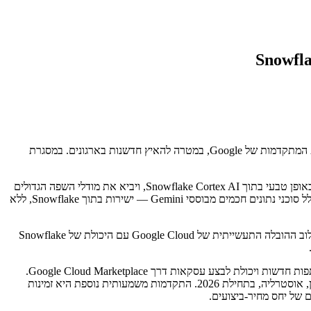
Snowflake הודיעה כי הרחיבה את שיתוף הפעולה שלה עם Google Cloud, תוך חיבור פלטפורמת הנתונים וה-AI המובילה בעולם עם טכנולוגיות ה-AI המתקדמות של Google, במטרה להאיץ חדשנות בארגונים. במסגרת
החברות יספקו אינטגרציה עמוקה יותר בין המוצרים ותיאום משופר של אסטרטגיית היציאה לשוק. כחלק מכך, Gemini 3 של Google Cloud יהיה זמין באופן טבעי בתוך Snowflake Cortex AI, ויביא את מודלי השפה הגדולים
הקנייניים של Google אל סביבת הנתונים המאובטחת והמנוהלת של Snowflake. לקוחות יכולים כעת לפתח, לפרוס ולהרחיב יישומי AI גנרטיביים — כולל סוכני נתונים חכמים מבוססי Gemini — ישירות בתוך Snowflake, ללא
לדברי הנהלת Snowflake, Google הציבה במשך שנים את הסטנדרט לחדשנות ולתשתיות בקנה מידה גדול, ונשארת בחזית מהפכת ה-AI הגנרטיבי. שילוב ההובלה התעשייתית של Google Cloud עם היכולת של Snowflake
הרחבת שיתוף הפעולה מעמיקה את התאום המסחרי בין Snowflake ל-Google Cloud, ומאפשרת עבודה משותפת מול לקוחות, הזדמנויות מכירה משותפות חדשות ויכולת לבצע עסקאות דרך Google Cloud Marketplace.
בנוסף, החברות מרחיבות את שיתוף הפעולה לשווקים גלובליים, עם השקה של Snowflake על Google Cloud בערב הסעודית והשקה מתוכננת במלבורן, אוסטרליה, בתחילת 2026. התקדמות משמעותית נוספת היא זמינות