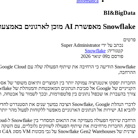
Informatica
BI&BigData
Snowflake מאפשרת AI מוכן לארגונים באמצעות שילוב Gemini 3 של Google ב-Snowflake Cortex AI
פרטים
נכתב על ידי
Super Administrator
קטגוריה:
Snowflake
פורסם ב09 ינואר 2026
ההרחבה,
צורך בהעברת או שכפול נתונים בין פלטפורמות, ובכך לשמור על אבטחה, תא
להביא AI ישירות אל הנתונים הארגוניים מאפשר ללקוחות לפעול מהר יותר, לחדש בחופשיות ולהגדיר מחדש את גבולות האפשר באמצעות נתונים ו-AI.
יצרנית של Snowflake Gen2 Warehouses על גבי מכונות VM מסוג C4A המבוססות על Google Cloud Axion, שדרוג תשתיתי המספק יתרונות בולטים של יחס מחיר-ביצועים.