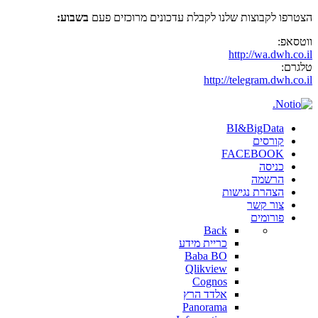
הצטרפו לקבוצות שלנו לקבלת עדכונים מרוכזים פעם
בשבוע:
ווטסאפ:
http://wa.dwh.co.il
טלגרם:
http://telegram.dwh.co.il
BI&BigData
קורסים
FACEBOOK
כניסה
הרשמה
הצהרת נגישות
צור קשר
פורומים
Back
כריית מידע
Baba BO
Qlikview
Cognos
אלדד הרץ
Panorama