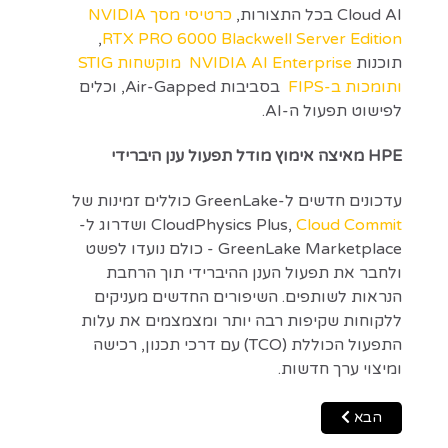
Cloud AI בכל התצורות,
כרטיסי מסך NVIDIA
,
RTX PRO 6000 Blackwell Server Edition
תוכנות
NVIDIA AI Enterprise
מוקשחות STIG
ותומכות ב-FIPS
בסביבות Air-Gapped, וכלים
לפישוט תפעול ה-AI.
HPE מאיצה אימוץ מודל תפעול ענן היברידי
עדכונים חדשים ל-GreenLake כוללים זמינות של
Cloud Commit
CloudPhysics Plus,
ושדרוג ל-
GreenLake Marketplace - כולם נועדו לפשט
ולחבר את תפעול הענן ההיברידי תוך הרחבת
הנראות לשותפים. השיפורים החדשים מעניקים
ללקוחות שקיפות רבה יותר ומצמצמים את עלות
התפעול הכוללת (TCO) עם דרכי תכנון, רכישה
ומיצוי ערך חדשות.
Next article: HPE חושפת אבטחת מידע מבוססת בינה מלאכותית חדשה וחידושים מתקדמים להגנה על נתונים
הבא