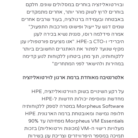
ובוירטואליזציה בוחרים במסלולים שונים. חלקם
בוחרים לרוץ לשוק מהר יותר, אחרים מתמקדים
באבטחה ובעמידה ברגולציה, בעוד שרבים אחרים
שמים דגש על ייעול ופישוט מורכבות התפעול,"
אמרה פידלמה רוסו, סגנית נשיא בכירה לענן
היברידי ו-CTO ב-HPE. "אנו מציעים פורטפוליו ענן
מקיף שנועד לפתור את האתגרים החשובים ביותר
ללקוחותינו, תוך מתן ביטחון ללקוחות לנוע קדימה
במהירות ולהישאר לפני המתחרים."
אלטרנטיבה מאוחדת ברמת ארגון לוירטואליזציה
על רקע השינויים בשוק הווירטואליזציה, HPE
מחדשת ומוסיפה יכולות חדשות ל-HPE
Morpheus Software במטרה לספק ללקוחותיה
חלופה גמישה ומאובטחת ברמה הארגונית. HPE
Morpheus VM Essentials מפחיתה עד 90%
מעלויות רישוי ה-VM (מכונות וירטואליות) בזכות
תמיכה במספר היפרוויזרים וצריכת ענן בשירות