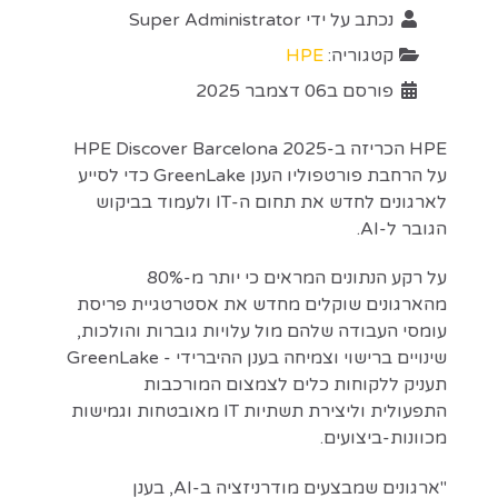
נכתב על ידי
Super Administrator
קטגוריה:
HPE
פורסם ב06 דצמבר 2025
HPE הכריזה ב-HPE Discover Barcelona 2025
על הרחבת פורטפוליו הענן GreenLake כדי לסייע
לארגונים לחדש את תחום ה-IT ולעמוד בביקוש
הגובר ל-AI.
על רקע הנתונים המראים כי יותר מ-80%
מהארגונים שוקלים מחדש את אסטרטגיית פריסת
עומסי העבודה שלהם מול עלויות גוברות והולכות,
שינויים ברישוי וצמיחה בענן ההיברידי - GreenLake
תעניק ללקוחות כלים לצמצום המורכבות
התפעולית וליצירת תשתיות IT מאובטחות וגמישות
מכוונות-ביצועים.
"ארגונים שמבצעים מודרניזציה ב-AI, בענן