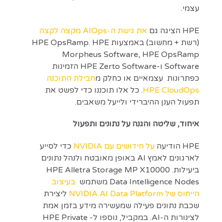
עצמי.
HPE הציגה גם
את גישת ה-AIOps מקצה לקצה
(רשת + מחשוב) באמצעות HPE OpsRamp. HPE
Morpheus Software, HPE OpsRamp
Software ו-HPE Zerto Software הזמינות
כפתרונות עצמאיים או כחלק מ
חבילת התוכנה
HPE CloudOps
. כל אלו תוכננו כדי לפשט את
תפעול הענן ההיברידי ולייעל משאבים.
איחוד, שליטה והגנה על נתונים ותפעול
HPE הודיעה
על חידושים עם NVIDIA
כדי לסייע
לארגונים לאמץ AI באופן מאובטח ולנהל נתונים
ביעילות. HPE Alletra Storage MP X10000
Data Intelligence Nodes משתמש
בעיצוב
הייחוס של NVIDIA AI Data Platform
ליצירת
שכבת נתונים פעילה שמעשירה מידע בזמן אמת
לצינורות ה-AI. במקביל, נוספו ל- HPE Private