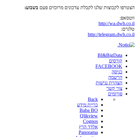
הצטרפו לקבוצות שלנו לקבלת עדכונים מרוכזים פעם
בשבוע:
ווטסאפ:
http://wa.dwh.co.il
טלגרם:
http://telegram.dwh.co.il
BI&BigData
קורסים
FACEBOOK
כניסה
הרשמה
הצהרת נגישות
צור קשר
פורומים
Back
כריית מידע
Baba BO
Qlikview
Cognos
אלדד הרץ
Panorama