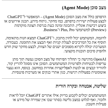
מצב סוכן (Agent Mode)
הדפדפן כולל את מצב הסוכן (Agent Mode) – המאפשר ל־ChatGPT
לבצע פעולות ישירות בדפדפן, כמו מחקר, ניתוח מידע, תכנון אירועים או
ביצוע רכישות אונליין. התכונה זמינה כעת בגרסת תצוגה מוקדמת
(Preview) למשתמשי Plus, Pro ו־Business.
לדוגמה, המשתמש יכול להזין מתכון, ו־ChatGPT תמצא חנות מתאימה,
תוסיף את כל המרכיבים לעגלת קניות ואף תבצע את ההזמנה. בעבודה,
המערכת יכולה לקרוא מסמכים ישנים של הצוות, לבצע מחקר שוק חדש
ולהפיק סיכום תובנות מקצועי.
OpenAI מדגישה כי תהליך הפיתוח של מצב הסוכן נעשה תוך מתן
עדיפות לבטיחות ולפרטיות המשתמשים. הסוכן אינו מסוגל להריץ קוד,
להוריד קבצים או לגשת לאפליקציות אחרות במחשב. בנוסף, הוא נעצר
אוטומטית בפעולות רגישות, כגון אתרי בנקים או מערכות פיננסיות.
שליטה, אבטחה ובקרה הורית
המשתמשים יכולים לקבוע בדיוק אילו אתרים ChatGPT יוכל לראות
ולזכור, ואף לגלוש במצב גלישה בסתר שבו אין שמירה של מידע או
פעילות חשבון.