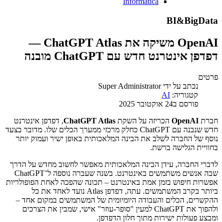
Informatica
BI&BigData
OpenAI משיקה את ChatGPT Atlas —
דפדפן אינטרנט חדש עם ChatGPT מובנה
פרטים
נכתב על ידי
Super Administrator
קטגוריה:
AI
פורסם ב24 אוקטובר 2025
חברת
OpenAI
הכריזה על השקת
ChatGPT Atlas
, דפדפן אינטרנט
חדש שנבנה עם ChatGPT כחלק מרכזי ממערך הכלים שלו. מדובר בצעד
נוסף של החברה לשלב את הבינה המלאכותית באופן ישיר ועמוק יותר
בחוויית הגלישה ברשת.
לדברי החברה, עידן הבינה המלאכותית מאפשר לחשוב מחדש על הדרך
שבה אנשים משתמשים באינטרנט. בשנה שעברה נוספה ל־ChatGPT
אפשרות חיפוש בזמן אמת באינטרנט – תכונה שהפכה לאחת הפופולריות
ביותר בקרב המשתמשים. עתה, דפדפן Atlas נועד לאחד את כל
ההקשרים, הכלים והעבודה היומיומית של המשתמשים במקום אחד –
ולהפוך את ChatGPT למעין "סופר-עוזר" אישי, שמבין את הצרכים
ומבצע פעולות ישירות מתוך חלון הדפדפן.