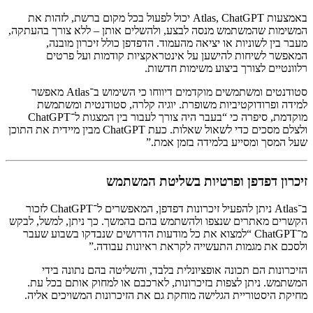
באמצעות Atlas, ChatGPT יכול לפעול בכל מקום ברשת, לזהות את
המשימות שהמשתמש מנסה לבצע, ולהשלים אותן – ללא צורך בהעתקה,
מעבר בין לשוניות או יציאה מהעמוד. הדפדפן כולל זיכרון מובנה,
המאפשר לשיחות להישען על אינטראקציות קודמות ועל פרטים
רלוונטיים לצורך ביצוע משימות חדשות.
סטודנטים ומשתמשים מוקדמים דיווחו כי השימוש ב־Atlas מאפשר
למידה ופרודוקטיביות משופרת. יוגיה קלרה, סטודנטית ומשתמשת
מוקדמת, סיפרה כי “בעבר היה צורך לעבור בין המצגות ל־ChatGPT
ולצלם מסכים כדי לשאול שאלות. כעת ChatGPT מבין מיידית את התוכן
שעל המסך ומסייע בלמידה בזמן אמת.”
זיכרון דפדפן ופרטיות בשליטת המשתמש
ב־Atlas ניתן להפעיל זיכרונות דפדפן, המאפשרים ל־ChatGPT לזכור
הקשרים מאתרים שנצפו ולהשתמש בהם בהמשך. כך ניתן, למשל, לבקש
מ־ChatGPT “למצוא את כל מודעות הדרושים שנבדקו בשבוע שעבר
ולסכם את מגמות התעשייה לקראת ראיונות עבודה.”
הזיכרונות הם תכונה אופציונלית בלבד, והשליטה בהם נתונה בידי
המשתמש. ניתן לצפות בזיכרונות, לארכבם או למחוק אותם בכל עת.
מחיקת היסטוריית הגלישה מוחקת גם את הזיכרונות המשויכים אליה.