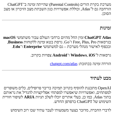
מערכת בקרת הורים (Parental Controls) שהייתה זמינה ב־ChatGPT
הורחבה גם ל־Atlas, וכוללת אפשרויות כגון השבתת מצב הזיכרון או מצב
הסוכן.
זמינות
ChatGPT Atlas
זמין החל מהיום ברחבי העולם עבור משתמשי
macOS
בגרסאות Free, Plus, Pro ו־Go. גרסת בטא זמינה ללקוחות
Business
,
ובכפוף לאישור מנהלי מערכת – גם למשתמשי
Enterprise
ו־
Edu
.
גרסאות ל־
iOS
,
Windows
ו־
Android
צפויות בקרוב.
הורדה זמינה בכתובת:
chatgpt.com/atlas
מבט לעתיד
OpenAI מתכננת להוסיף בקרוב תמיכה בריבוי פרופילים, כלים משופרים
למפתחים, ואפשרויות שיאפשרו למפתחי אפליקציות להגדיל את נראותם
בתוך Atlas. כמו כן, בעלי אתרים יוכלו לשלב תגיות
ARIA
לשיפור חוויית
השימוש של ChatGPT בדפדפן החדש.
לדברי החברה, מדובר בצעד משמעותי לעבר עתיד שבו רוב השימוש