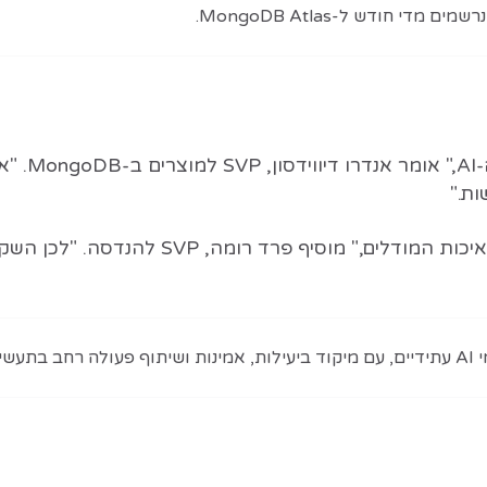
"מסדי נתונ
"ההבדל בין אבטיפוס מבטיח ליישום AI אמיתי טמ