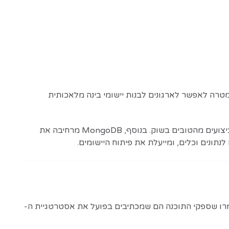
Mon (נאסד"ק: MDB) הכריזה בכנס Ai4 על סדרת חידושים במוצריה ועל הרחבת מערך השותפים בתחום ה-AI, במטרה לאפשר לארגונים לבנות יישומי בינה מלאכותית
, המשלבים הבנה קונטקסטואלית ומגיעים לרמות דיוק חדשות, לצד יחס עלות-ביצועים מהטובים בשוק. בנוסף, MongoDB מרחיבה את
Gartner 2025, 68% ממנהלי ה-IT דיווחו שהם מתקשים לעמוד בקצב ההטמעה של כלים גנרטיביים חדשים, ו-37% אמרו שספקי התוכנה הם שמכתיבים בפועל את אסטרטגיית ה-