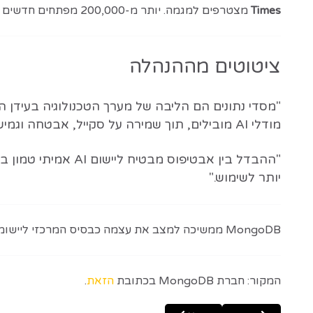
Times
מצטרפים למגמה. יותר מ-200,000 מפתחים חדשים נרשמים מדי חודש ל-MongoDB Atlas.
ציטוטים מההנהלה
מודלי AI מובילים, תוך שמירה על סקייל, אבטחה וגמישות."
יותר לשימוש."
MongoDB ממשיכה למצב את עצמה כבסיס המרכזי ליישומי AI עתידיים, עם מיקוד ביעילות, אמינות ושיתוף פעולה רחב בתעשייה.
המקור: חברת MongoDB בכתובת
הזאת
.