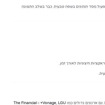
יבור ישיר של MongoDB לכלים כמו GitHub Copilot, Claude, Cursor ו-Windsurf, ותפעול מסד הנתונים בשפה טבעית. כבר בשלב התצוגה
LGU+
,
Vonage
ו-
The Financial