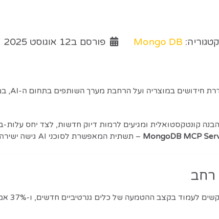
טגוריה:
Mongo DB
פורסם ב12 אוגוסט 2025
חברת goDB
MongoDB MCP Serv
– תשתית המאפשרת לסוכני AI גישה ישירה לנתונים וכלים, ומייעלת את פיתוח היישומים.
לפי סקר 