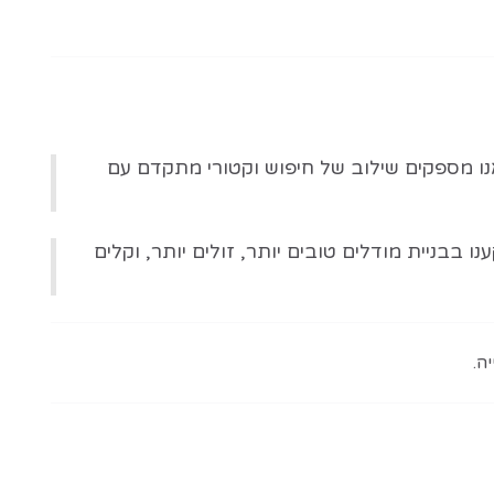
ים הם הליבה של מערך הטכנולוגיה בעידן ה-AI," אומר אנדרו דיווידסון, SVP למוצרים ב-MongoDB. "אנו מספקים שילוב של חיפוש וקטורי מתקדם עם
ון באיכות המודלים," מוסיף פרד רומה, SVP להנדסה. "לכן השקענו בבניית מודלים טובים יותר, זולים יותר, וקלים