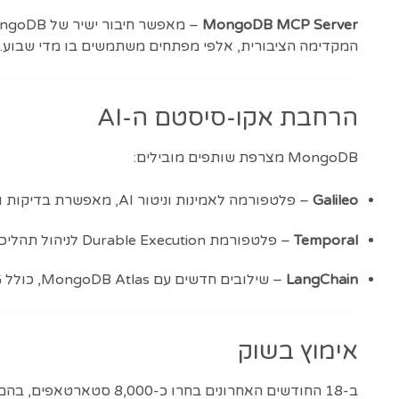
MongoDB MCP Server
המקדימה הציבורית, אלפי מפתחים משתמשים בו מדי שבוע.
הרחבת אקו-סיסטם ה-AI
MongoDB מצרפת שותפים מובילים:
Galileo
– פלטפורמה לאמינות וניטור AI, מאפשרת בדיקות והערכות רציפות ליישומים.
Temporal
– פלטפורמת Durable Execution לניהול תהליכי AI עמידים בקנה מידה רחב, כולל התאוששות מתקלות וניהול אינטראקציות חיצוניות לאורך זמן.
LangChain
– שילובים חדשים עם MongoDB Atlas, כולל GraphRAG לשקיפות גבוהה בתהליך האחזור ושאילתות בשפה טבעית.
אימוץ בשוק
ב-18 החודשים האחרונים בחרו כ-8,000 סטארטאפים, בהם