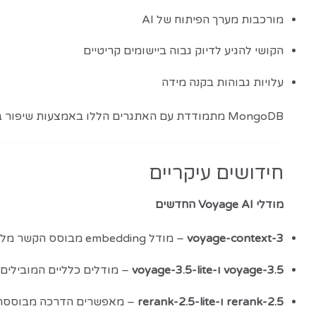
מורכבות מערך הפיתוח של AI
הקושי להגיע לדיוק גבוה ביישומים קריטיים
עלויות גבוהות בקנה מידה
MongoDB מתמודדת עם האתגרים הללו באמצעות שיפור ביצועי המודלים, הורדת עלויות, והרחבת היכולות לשילוב AI ישירות במסד הנתונים.
חידושים עיקריים
מודלי Voyage AI החדשים
voyage-context-3
– מודל embedding מבוסס הקשר מלא, לשיפור איכות אחזור המידע ביישומי RAG, ללא צורך בפתרונות עקיפים כמו סיכומי LLM או חלוקת טקסטים.
voyage-3.5 ו-voyage-3.5-lite
– מודלים כלליים המובילים 
rerank-2.5 ו-rerank-2.5-lite
– מאפשרים הדרכה מבוססת ה