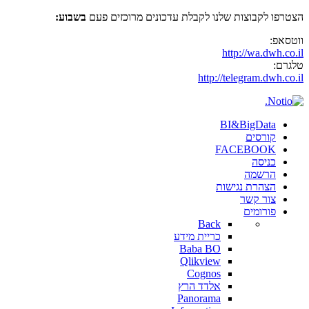
הצטרפו לקבוצות שלנו לקבלת עדכונים מרוכזים פעם
בשבוע:
ווטסאפ:
http://wa.dwh.co.il
טלגרם:
http://telegram.dwh.co.il
BI&BigData
קורסים
FACEBOOK
כניסה
הרשמה
הצהרת נגישות
צור קשר
פורומים
Back
כריית מידע
Baba BO
Qlikview
Cognos
אלדד הרץ
Panorama