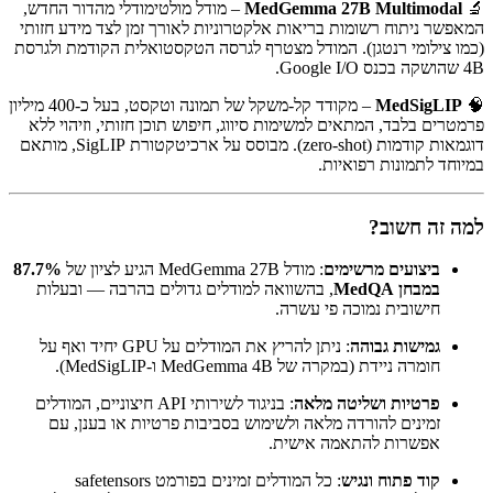
🔬
MedGemma 27B Multimodal
– מודל מולטימודלי מהדור החדש,
המאפשר ניתוח רשומות בריאות אלקטרוניות לאורך זמן לצד מידע חזותי
(כמו צילומי רנטגן). המודל מצטרף לגרסה הטקסטואלית הקודמת ולגרסת
4B שהושקה בכנס Google I/O.
🧠
MedSigLIP
– מקודד קל-משקל של תמונה וטקסט, בעל כ-400 מיליון
פרמטרים בלבד, המתאים למשימות סיווג, חיפוש תוכן חזותי, וזיהוי ללא
דוגמאות קודמות (zero-shot). מבוסס על ארכיטקטורת SigLIP, מותאם
במיוחד לתמונות רפואיות.
למה זה חשוב?
ביצועים מרשימים
: מודל MedGemma 27B הגיע לציון של
87.7%
במבחן MedQA
, בהשוואה למודלים גדולים בהרבה — ובעלות
חישובית נמוכה פי עשרה.
גמישות גבוהה
: ניתן להריץ את המודלים על GPU יחיד ואף על
חומרה ניידת (במקרה של MedGemma 4B ו-MedSigLIP).
פרטיות ושליטה מלאה
: בניגוד לשירותי API חיצוניים, המודלים
זמינים להורדה מלאה ולשימוש בסביבות פרטיות או בענן, עם
אפשרות להתאמה אישית.
קוד פתוח ונגיש
: כל המודלים זמינים בפורמט safetensors