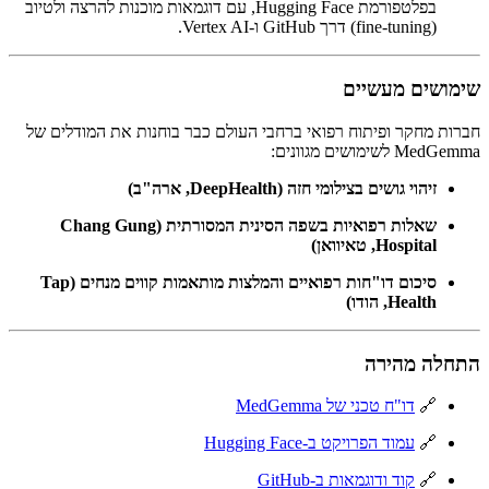
בפלטפורמת Hugging Face, עם דוגמאות מוכנות להרצה ולטיוב
(fine-tuning) דרך GitHub ו-Vertex AI.
שימושים מעשיים
חברות מחקר ופיתוח רפואי ברחבי העולם כבר בוחנות את המודלים של
MedGemma לשימושים מגוונים:
זיהוי גושים בצילומי חזה (DeepHealth, ארה"ב)
שאלות רפואיות בשפה הסינית המסורתית (Chang Gung
Hospital, טאיוואן)
סיכום דו"חות רפואיים והמלצות מותאמות קווים מנחים (Tap
Health, הודו)
התחלה מהירה
🔗
דו"ח טכני של MedGemma
🔗
עמוד הפרויקט ב-Hugging Face
🔗
קוד ודוגמאות ב-GitHub