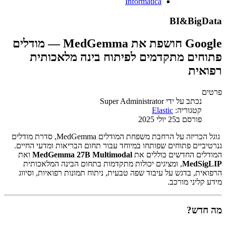
Informatica
BI&BigData
Google חושפת את MedGemma — מודלים
פתוחים מתקדמים לפיתוח בינה מלאכותית
רפואית
פרטים
נכתב על ידי
Super Administrator
קטגוריה:
Elastic
פורסם ב25 יולי 2025
גוגל הכריזה על הרחבת משפחת המודלים MedGemma, סדרת מודלים
גנרטיביים פתוחים שפותחו במיוחד עבור תחום הבריאות ומדעי החיים.
המודלים החדשים כוללים את
MedGemma 27B Multimodal
ואת
MedSigLIP
, ומציגים יכולות מתקדמות בתחום הבינה המלאכותית
הרפואית, בדגש על עיבוד שפה טבעית, ניתוח תמונות רפואיות, וסיווג
מידע קליני מורכב.
מה חדש?