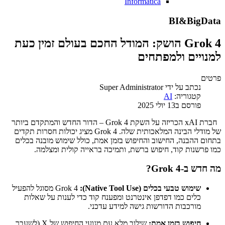
Informatica
BI&BigData
Grok 4 הושק: המודל החכם בעולם זמין כעת
למנויים ולמפתחים
פרטים
נכתב על ידי
Super Administrator
קטגוריה:
AI
פורסם ב13 יולי 2025
חברת xAI הכריזה על השקת Grok 4 – הדור החדש והמתקדם ביותר
של מודלי הבינה המלאכותית שלה. Grok 4 מציג יכולות חסרות תקדים
בתחום ההבנה, החישוב והחיפוש בזמן אמת, כולל שימוש מובנה בכלים
כמו פרשנות קוד, חיפוש ברשת, ותמיכה בראייה קולית ומצלמה.
מה חדש ב-Grok 4?
שימוש טבעי בכלים (Native Tool Use):
Grok 4 מסוגל להפעיל
כלים כמו דפדפן אינטרנט ומפענח קוד כדי לענות על שאלות
מורכבות הדורשות גישה למידע עדכני.
חיפוש בזמן אמת:
שילוב מלא עם מנועי החיפוש של X (לשעבר