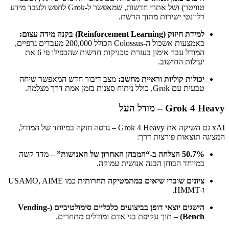
טוויטר) ושל אתרי חדשות, שמאפשר ל-Grok לחפש ולעבד מידע
רלוונטי ישירות מתוך הרשת.
למידת חיזוק (Reinforcement Learning) בקנה מידה עצום:
באמצעות אשכול ה-Colossus הכולל 200,000 מעבדים גרפיים,
המודל עבר אימון בעזרת טכניקות חדשות שהכפילו פי 6 את
יעילות החישוב.
יכולות קוליות וראיית מחשב:
מצב דיבור חדש המאפשר שיחה
טבעית עם Grok, כולל ניתוח סצנות בזמן אמת דרך מצלמה.
Grok 4 Heavy – מודל העל
xAI גם השיקה את Grok 4 Heavy – גרסה חזקה במיוחד של המודל,
המציגה תוצאות פורצות דרך:
50.7% הצלחה ב-“המבחן האחרון של האנושות”
– מדד קשה
במיוחד הבוחן הבנה אנושית עמוקה.
ציונים שוברי שיאים במתמטיקה תחרותית
כמו USAMO, AIME
ו-HMMT.
הישגים יוצאי דופן בביצועים כלכליים סימולטיביים (Vending-
Bench)
– תוך עקיפת בני אדם ומודלים מתחרים.