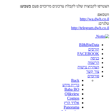
הצטרפו לקבוצות שלנו לקבלת עדכונים מרוכזים פעם
בשבוע:
ווטסאפ:
http://wa.dwh.co.il
טלגרם:
http://telegram.dwh.co.il
BI&BigData
קורסים
FACEBOOK
כניסה
הרשמה
הצהרת נגישות
צור קשר
פורומים
Back
כריית מידע
Baba BO
Qlikview
Cognos
אלדד הרץ
Panorama