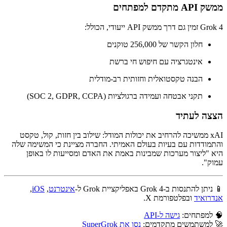
ממשק API מתקדם למפתחים
Grok 4 זמין גם דרך ממשק API ייעודי, הכולל:
חלון הקשר של 256,000 טוקנים
אינטגרציה עם חיפוש חי ברשת
הבנה טקסטואלית וחזותית רב-מודלית
תקני אבטחה ועמידה ברגולציות (SOC 2, GDPR, CCPA)
הצצה לעתיד
xAI ממשיכה להרחיב את יכולות המודל: שילוב בין חזות, קול, טקסט
והתמודדות עם בעיות בעולם האמיתי. החברה מציינת כי המשימה שלה
היא "ליצור מערכות שמבינות באמת את האדם ומסייעות לו באופן
עמוק".
📱 ניתן להתנסות ב-Grok 4 באפליקציית Grok ל-
אינטרנט
,
iOS
,
אנדרואיד
ובפלטפורמת X.
🧠 למפתחים:
גישה ל-API
🚀 למשתמשים מתקדמים:
נסו את SuperGrok