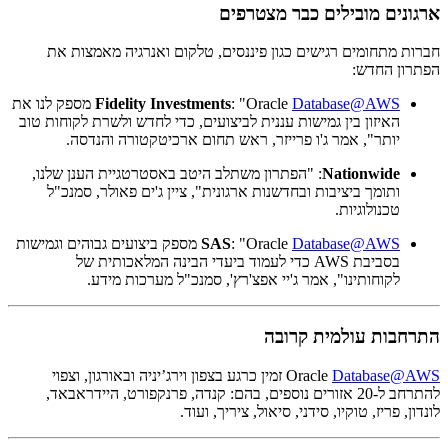
ארגונים מובילים כבר מצטרפים
חברות מתחומים רגישים כגון פיננסים, טלקום ואנרגיה מאמצות את
הפתרון החדש:
Database@AWS
: "Oracle
Fidelity Investments
מספק לנו את
האיזון בין גמישות עננית לביצועים, כדי לחדש ולשרת לקוחות טוב
יותר", אמר ג'ו פרייזר, ראש תחום ארכיטקטורה והנדסה.
Nationwide
: "הפתרון משתלב היטב באסטרטגיית הענן שלנו,
ותומך ביציבות ובחדשנות ארגונית", ציין ג'ים פאולר, סמנכ"ל
טכנולוגיות.
Database@AWS
: "Oracle
SAS
מספק ביצועים גבוהים וגמישות
בסביבת AWS כדי לעמוד ביעדי הבינה המלאכותית של
לקוחותינו", אמר ג'יי אפצ'רץ', סמנכ"ל מערכות מידע.
התרחבות עולמית קרובה
Database@AWS
Oracle
זמין כרגע בצפון וירג’יניה ובאורגון, וצפוי
להתרחב ל-20 אזורים נוספים, בהם: קנדה, פרנקפורט, היידראבאד,
לונדון, פריז, טוקיו, סידני, סיאול, ציריך, ועוד.