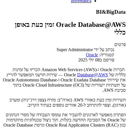
Informatica
BI&BigData
Oracle Database@AWS זמין כעת באופן
כללי
פרטים
נכתב על ידי
Super Administrator
קטגוריה:
Oracle
פורסם ב08 יולי 2025
חברות Oracle ו-Amazon Web Services (AWS) הכריזו על זמינות
כללית של Oracle
Database@AWS
— שירות חדשני המאפשר להריץ
את שירותי Oracle Exadata Database ו-Oracle Autonomous Database
על תשתיות ייעודיות של Oracle Cloud Infrastructure (OCI) בתוך
סביבת AWS.
השירות זמין כעת באזורי AWS בארה"ב: מזרח (צפון וירג’יניה) ומערב
(אורגון), וצפוי להתרחב ל-20 אזורים נוספים בעתיד הקרוב.
הפתרון מאפשר לארגונים להעביר את עומסי העבודה של מסדי הנתונים
של Oracle אל הסביבה החדשה בקלות, תוך ניצול טכנולוגיות מתקדמות
כגון Oracle Real Application Clusters (RAC) וגרסת Oracle Database