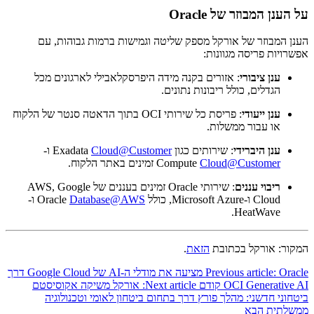
על הענן המבוזר של Oracle
הענן המבוזר של אורקל מספק שליטה וגמישות ברמות גבוהות, עם
אפשרויות פריסה מגוונות:
ענן ציבורי
: אזורים בקנה מידה היפרסקלאבילי לארגונים מכל
הגדלים, כולל ריבונות נתונים.
ענן ייעודי
: פריסת כל שירותי OCI בתוך הדאטה סנטר של הלקוח
או עבור ממשלות.
ענן היברידי
: שירותים כגון Exadata
Cloud@Customer
ו-
Cloud@Customer
Compute
זמינים באתר הלקוח.
ריבוי עננים
: שירותי Oracle זמינים בעננים של AWS, Google
Cloud ו-Microsoft Azure, כולל Oracle
Database@AWS
ו-
HeatWave.
המקור: אורקל בכתובת
הזאת
.
Previous article: Oracle מציעה את מודלי ה-AI של Google Cloud דרך
OCI Generative AI
קודם
Next article: אורקל משיקה אקוסיסטם
ביטחוני חדשני: מהלך פורץ דרך בתחום ביטחון לאומי וטכנולוגיה
ממשלתית
הבא