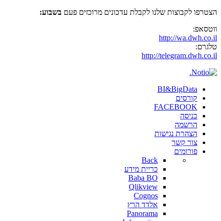
הצטרפו לקבוצות שלנו לקבלת עדכונים מרוכזים פעם
בשבוע:
ווטסאפ:
http://wa.dwh.co.il
טלגרם:
http://telegram.dwh.co.il
BI&BigData
קורסים
FACEBOOK
כניסה
הרשמה
הצהרת נגישות
צור קשר
פורומים
Back
כריית מידע
Baba BO
Qlikview
Cognos
אלדד הרץ
Panorama