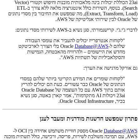
23ai הכוללת יכולות בינה מלאכותית מובנות וחיפוש וקטורי (Vector
Search). בנוסף, השירות כולל אינטגרציה מלאה ללא צורך ב-ETL
(Extract, Transform, Load), מה שמפשט את החיבור בין מסדי נתונים
של Oracle לבין שירותי אנליטיקה של AWS.
לדברי ג'י.ג'י. קרישנמורתי, סגן נשיא ב-AWS לשירותי מסדי נתונים:
"לקוחות אנטרפרייז יכולים להעביר את עומסי העבודה
שלהם ל-Oracle
Database@AWS
בלי הצורך לארכיטקט
מחדש את היישומים – ולהרוויח מהאבטחה, הגמישות
והסקלאביליות של תשתיות AWS".
גם אורקל מדגישה את הערך:
"לקוחות שומרים את המידע הקריטי ביותר שלהם במסדי
הנתונים של Oracle כבר עשורים. כעת הם יכולים להריץ
אותם בתוך AWS עם כל העוצמה של Oracle Database
23ai ויכולות AI מתקדמות", אמר קארן באטה, סגן נשיא
בכיר, Oracle Cloud Infrastructure.
פתרון שמפשט חדשנות מודרנית ומעבר לענן
Database@AWS
Oracle
מספק חוויית משתמש אחידה בין OCI ל-
AWS, עם תמיכה משולבת לשירות, פריסה, ורכישה, כולל תשתית מוכנה