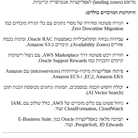
מראש (landing zones) לאפליקציות אנטרפרייז קריטיות.
היתרונות המרכזיים כוללים:
הגירה פשוטה ומהירה של מסדי נתונים עם כלי הגירה מוכחים כמו
Zero Downtime Migration.
עמידות גבוהה וסקלאביליות באמצעות Oracle RAC, זמינות בכמה
אזורים (Availability Zones), וגיבויים ב-Amazon S3.
חוויית רכש פשוטה דרך AWS Marketplace, עם ניצול רישיונות
קיימים ותכניות כמו Oracle Support Rewards.
פיתוח אפליקציות מיקרו-שירותיות (microservices) עם Amazon
EC2, Amazon EKS, ו-Amazon ECS.
יכולת חיפוש חכמה במסמכים, תמונות ונתונים מבוססת הבנת תוכן
(AI Vector Search).
ניהול פשוט עם כלים מוכרים של AWS, כולל שילוב עם IAM,
CloudFormation, CloudWatch ועוד.
תמיכה מלאה באפליקציות Oracle כגון E-Business Suite,
PeopleSoft, JD Edwards, ועוד.