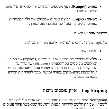
טווחים (Ranges)
: רצף מקטעים המהווים יחד לוג אחד על תחום
מפתחות מוגדר.
נושאים (Topics)
: קבוצת טווחים שמכסים את כלל המפתחות.
טווחים יכולים להתפצל ולהתמזג בהתאם לצורך.
מדיניות אחסון וגמישות
כל Topic מנוהל בהתאם למדיניות אחסון מוגדרת הכוללת:
תקופת שימור.
אילוצים שמכתיבים היכן יישמרו העתקים (replicas) של המידע.
האילוצים מבוססים על "תכונות" (attributes) שהוגדרו על
הברוקרים, המייצגות פרטים כמו rack, data center ועוד. כך ניתן
לנהל שיבוץ מודע-מיקום בצורה גמישה, מבלי לקודד את המידע
במערכת עצמה.
Log Striping – איזון עומסים מובנה
Northguard מתמודדת עם בעיית חוסר איזון המשאבים ע"י "רצועות
לוגים" – שבירת הלוגים ליחידות קטנות יותר, מה שמאפשר פיזור עומסים
טבעי על פני הקלאסטר.