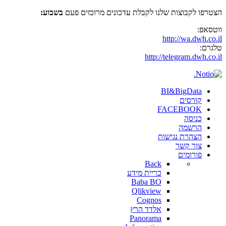
הצטרפו לקבוצות שלנו לקבלת עדכונים מרוכזים פעם
בשבוע:
ווטסאפ:
http://wa.dwh.co.il
טלגרם:
http://telegram.dwh.co.il
BI&BigData
קורסים
FACEBOOK
כניסה
הרשמה
הצהרת נגישות
צור קשר
פורומים
Back
כריית מידע
Baba BO
Qlikview
Cognos
אלדד הרץ
Panorama