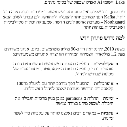
Lake, יישומי AI ואפילו שכפול של בסיסי נתונים.
עם הזמן, ככל שלינקדאין התפתחה והשתמשה במערכות בקנה מידה גדול
יותר, Kafka הפך למורכב יותר להפעלה ולתחזוקה. לכן עברנו לשלב הבא:
Northguard – מערכת אחסון לוגים חדשה, שמעניקה יכולות סקיילביליות
ואופרביליות גבוהות יותר.
למה נדרש פתרון חדש
בשנת 2010, ללינקדאין היו כ-90 מיליון משתמשים. כיום, אנחנו משרתים
מעל 1.2 מיליארד. הצמיחה המהירה הזו יצרה אתגרים משמעותיים:
סקיילביליות
– העלייה במספר המשתמשים והשירותים גררה
עומסים כבדים, עלייה בכמות המטאדאטה, ומספר עצום של
מכונות שנדרשו לניהול.
אופרביליות
– התפעול הפך מורכב יותר עם למעלה מ־100
קלאסטרים ונדרשה מערכת שלמה לניהול האשכולות.
זמינות
– התלות ב־partitions כאבן בניין מרכזית הגבילה את
היכולת לשכפל מידע בצורה גמישה.
עקביות
– במקרים רבים נאלצנו לוותר על עקביות כדי לשפר
זמינות.