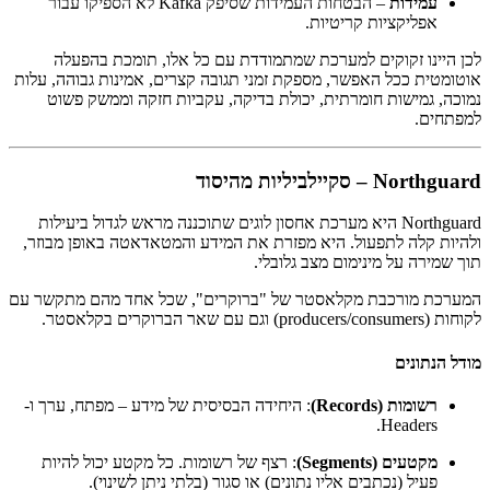
עמידות
– הבטחות העמידות שסיפק Kafka לא הספיקו עבור
אפליקציות קריטיות.
לכן היינו זקוקים למערכת שמתמודדת עם כל אלו, תומכת בהפעלה
אוטומטית ככל האפשר, מספקת זמני תגובה קצרים, אמינות גבוהה, עלות
נמוכה, גמישות חומרתית, יכולת בדיקה, עקביות חזקה וממשק פשוט
למפתחים.
Northguard – סקיילביליות מהיסוד
Northguard היא מערכת אחסון לוגים שתוכננה מראש לגדול ביעילות
ולהיות קלה לתפעול. היא מפזרת את המידע והמטאדאטה באופן מבוזר,
תוך שמירה על מינימום מצב גלובלי.
המערכת מורכבת מקלאסטר של "ברוקרים", שכל אחד מהם מתקשר עם
לקוחות (producers/consumers) וגם עם שאר הברוקרים בקלאסטר.
מודל הנתונים
רשומות (Records)
: היחידה הבסיסית של מידע – מפתח, ערך ו-
Headers.
מקטעים (Segments)
: רצף של רשומות. כל מקטע יכול להיות
פעיל (נכתבים אליו נתונים) או סגור (בלתי ניתן לשינוי).