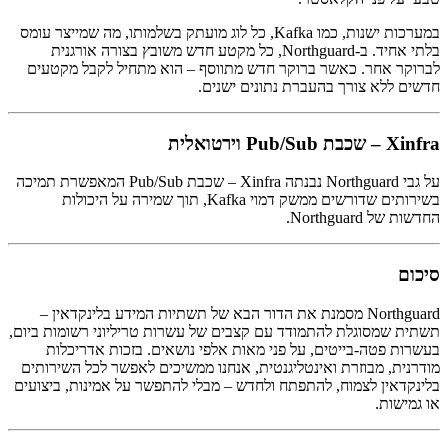
במערכות ישנות, כמו Kafka, כל לוג מועתק בשלמותו, מה שמייצר עומס
בלתי אחיד. ב-Northguard, כל מקטע חדש משובץ בצורה אורגנית
לברוקר אחר. כאשר ברוקר חדש מתווסף – הוא מתחיל לקבל מקטעים
חדשים ללא צורך בהעברת נתונים ישנים.
Xinfra – שכבת Pub/Sub וירטואלית
על גבי Northguard נבנתה Xinfra – שכבת Pub/Sub המאפשרת תמיכה
בשירותים שדורשים ממשק דמוי Kafka, תוך שמירה על היכולות
החדשות של Northguard.
סיכום
Northguard מסמנת את הדור הבא של תשתיות המידע בלינקדאין –
תשתית שמסוגלת להתמודד עם קצבים של עשרות טריליוני רשומות ביום,
בעשרות פטה-בייטים, על פני מאות אלפי נושאים. בזכות אדריכלות
מודרנית, מבוזרת ואינטליגנטית, אנחנו ממשיכים לאפשר לכל השירותים
בלינקדאין לצמוח, להתפתח ולחדש – מבלי להתפשר על אמינות, ביצועים
או גמישות.