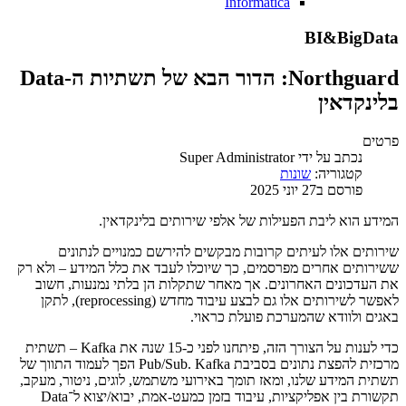
Informatica
BI&BigData
Northguard: הדור הבא של תשתיות ה-Data
בלינקדאין
פרטים
נכתב על ידי
Super Administrator
קטגוריה:
שונות
פורסם ב27 יוני 2025
המידע הוא ליבת הפעילות של אלפי שירותים בלינקדאין.
שירותים אלו לעיתים קרובות מבקשים להירשם כמנויים לנתונים
ששירותים אחרים מפרסמים, כך שיוכלו לעבד את כלל המידע – ולא רק
את העדכונים האחרונים. אך מאחר שתקלות הן בלתי נמנעות, חשוב
לאפשר לשירותים אלו גם לבצע עיבוד מחדש (reprocessing), לתקן
באגים ולוודא שהמערכת פועלת כראוי.
כדי לענות על הצורך הזה, פיתחנו לפני כ-15 שנה את Kafka – תשתית
מרכזית להפצת נתונים בסביבת Pub/Sub. Kafka הפך לעמוד התווך של
תשתית המידע שלנו, ומאז תומך באירועי משתמש, לוגים, ניטור, מעקב,
תקשורת בין אפליקציות, עיבוד בזמן כמעט-אמת, יבוא/יצוא ל־Data