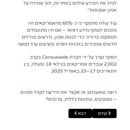
לנהל את המידע שלהם באחריות, תוך שמירה על
אמון ושקיפות."
עוד עולה מהסקר כי כ-60% מהאמריקאים היו
מוכנים לשתף מידע רפואי – אם היו מתוגמלים.
המסקנה ברורה: כדי לבנות אמון, נדרשים מודלים
חדשים שמכירים בזכויות הפרט ומציעים ערך ממשי.
הסקר נערך על ידי חברת Censuswide בקרב
2,002 עובדים אמריקאים בגילאי 18 ומעלה, בין
התאריכים 17–23 באפריל 2025.
רוצה שאשכתב או אקצר את הידיעה לקהל מסוים
– משקיעים, עיתונות כללית, צרכנים?
Previous article: Qlik משיקה את Trust Score for AI בענן Qlik Talend: מהפכה באמון בנתונים עבור בינה מלאכותית
Next article: קליק מאיצה את המעבר לענן עם כלי חדש להגירת אנליטיקה
קודם
הבא