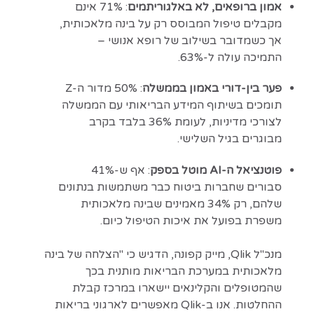
אמון ברופאים, לא באלגוריתמים
: 71% אינם
מקבלים טיפול המבוסס רק על בינה מלאכותית,
אך כשמדובר בשילוב של רופא אנושי –
התמיכה עולה ל-63%.
פער בין-דורי באמון בממשלה
: 50% מדור ה-Z
תומכים בשיתוף המידע הבריאותי עם הממשלה
לצורכי מדיניות, לעומת 36% בלבד בקרב
מבוגרים בגיל השלישי.
פוטנציאל ה-AI מוטל בספק
: אף ש-41%
סבורים שחברות ביטוח כבר משתמשות בנתונים
שלהם, רק 34% מאמינים שבינה מלאכותית
משפרת בפועל את איכות הטיפול כיום.
מנכ"ל Qlik, מייק קפונה, הדגיש כי "הצלחה של בינה
מלאכותית במערכת הבריאות מותנית בכך
שהמטופלים והקלינאים יישארו במרכז קבלת
ההחלטות. אנו ב-Qlik מאפשרים לארגוני בריאות