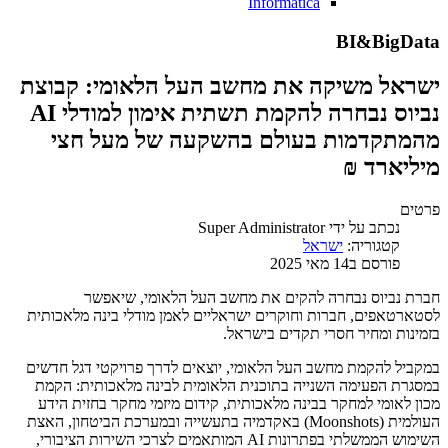
Informatica
BI&BigData
ישראל משיקה את מחשב העל הלאומי: קבוצת
נביוס נבחרה להקמת תשתית אימון למודלי AI
מהמתקדמות בעולם בהשקעה של מעל חצי
מיליארד ₪
פרטים
נכתב על ידי
Super Administrator
קטגוריה:
ישראל
פורסם ב14 מאי 2025
חברת נביוס נבחרה להקים את מחשב העל הלאומי, שיאפשר
לסטארטאפים, חברות וחוקרים ישראליים לאמן מודלי בינה מלאכותית
בזמינות ומחיר חסרי תקדים בישראל.
במקביל להקמת מחשב העל הלאומי, יוצאים לדרך פרויקטי דגל חדשים
במסגרת הפעימה השנייה בתוכנית הלאומית לבינה מלאכותית: הקמת
מכון לאומי למחקר בבינה מלאכותית, קידום מיזמי מחקר בחזית הידע
העולמית (Moonshots) באקדמיה בתעשייה ובמערכת הביטחון, האצת
השימוש הממשלתי בפתרונות AI המותאמים לצרכי השירות הציבורי,