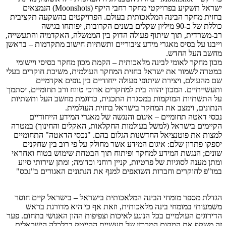
ישראל תשקיע בפרויקטי מחקר רחבי היקף (Moonshots) הנמצאים
בחזית מחקר הבינה המלאכותית בעולם. הפרויקטים בהשקעה תקציבית
כוללת של כ-90 מיליון שקלים בשנים הקרובות, יפותחו בגישה
רב-משרדית, תוך שיתוף פעולה הדוק בין הממשלה, האקדמיה והתעשייה,
וייבנו על בסיס מאגרי מידע ציבוריים ותשתיות חישוב מתקדמות – בראשן
מחשב העל החדש.
מכון מחקר לאומי לבינה מלאכותית – הקמת מכון מחקר בסיסי ויישומי
במטרה לשמור את ישראל בחזית המחקר העולמית, משיכת חוקרים בעלי
שם מהעולם, ויצירת שיתופי פעולה ייחודיים בין גופים אקדמיים
ותעשייתיים. המכון יהווה בית למחקרים ארוכי טווח ורב תחומיים, יסתמך
על התשתיות המוקמות במסגרת התכנית, כדוגמת מחשב העל ותשתיות
הנתונים, וימצב את המחקר בישראל בחזית העולמית.
נכסי דאטה תחומיים – איגום והנגשה של מאגרי המידע הייחודיים
הקיימים בישראל (למשל בעולמות החקלאות, האקלים והחינוך) במטרה
למצות את פוטנציאל החדשנות הגלום בהם. "נכסי הדאטה" התחומיים
יספקו פתרון שלם: איגום המידע אשר מחולק על פי רוב בין שחקנים
שונים; הנגשת המידע למחקר ופיתוח תוך הבטחת שימוש בטוח ואחראי
ומתן מענה לסוגיות של פרטיות, קניין רוחני וכדומה; ומתן שירותי סיוע
במו"פ לחוקרים וחברות השואפים למנף את הנתונים האגורים ב"נכס"
הגדלת מספר מומחי הבינה המלאכותית בישראל – בישראל קיים חוסר
משמעותי במומחי בינה מלאכותית, וזאת אף כי היא מדורגת בראש
הדירוגים העולמיים בכל הנוגע לאיכות וצפיפות ההון האנושי בתחום. פער
זה משקף את המקום המרכזי של תעשיית ההייטק בכלכלה הישראלית,