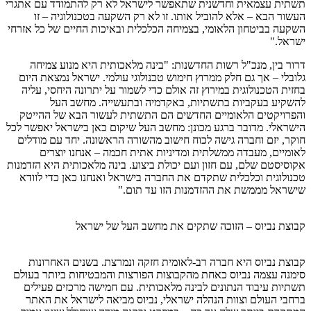
תשתית עצמאית וחדשנית שתאפשר לישראל לא רק להתמודד עם אתגרי
העשור הבא – אלא להוביל אותו. זו לא רק השקעה בטכנולוגיה – זו
השקעה בביטחון הלאומי, בצמיחה הכלכלית ובאיכות החיים של כל אזרחי
ישראל."
דרור בין, מנכ"ל רשות החדשנות: "בינה מלאכותית היא מנוע צמיחה
גלובלי – אך גם חלק ממרוץ חימוש טכנולוגי עולמי. ישראל נמצאת היום
בחזית הטכנולוגית במירוץ זה אולם כדי לשמור על יתרונה היחסי, עליה
להשקיע בעקביות בתשתיות, באקדמיה ובתעשייה. מחשב העל
והפרויקטים הלאומיים החדשים הם התשתית לעשור הבא של ההייטק
הישראלי. מדובר ברגע מכונן: מחשב העל שיקום כאן בישראל יאפשר לכל
חוקר, יזם וחברה גישה לכוח חישוב מהשורה הראשונה. יחד עם מודלים
לאומיים, מעבדה ממשלתית ומדיניות אתית חכמה – אנחנו יוצרים
אקוסיסטם שלם, עם חזון ועם יכולת ביצוע. בינה מלאכותית היא הזדמנות
טכנולוגית וכלכלית שתקדם את החברה בישראל ואנחנו כאן כדי לוודא
שישראל מממשת את ההזדמנות הזו עד תום."
קבוצת נביוס – הזוכה שתקים את מחשב העל של ישראל
קבוצת נביוס היא חברה רב-לאומית חזקה ונמרצת. בשנים האחרונות
סימנה עצמה נביוס כאחת מהקבוצות הפורצות והמבטיחות ביותר בעולם
תשתיות עיבוד הנתונים לבינה מלאכותית. עם חמישה מרכזים פעילים
ברחבי העולם וצוות הנהלה ישראלי, נביוס מביאה לישראל את האתר