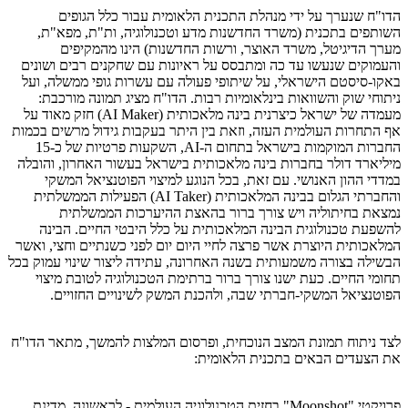
הדו"ח שנערך על ידי מנהלת התכנית הלאומית עבור כלל הגופים
השותפים בתכנית (משרד החדשנות מדע וטכנולוגיה, ות"ת, מפא"ת,
מערך הדיגיטל, משרד האוצר, ורשות החדשנות) הינו מהמקיפים
והעמוקים שנעשו עד כה ומתבסס על ראיונות עם שחקנים רבים ושונים
באקו-סיסטם הישראלי, על שיתופי פעולה עם עשרות גופי ממשלה, ועל
ניתוחי שוק והשוואות בינלאומיות רבות. הדו"ח מציג תמונה מורכבת:
מעמדה של ישראל כיצרנית בינה מלאכותית (AI Maker) חזק מאוד על
אף התחרות העולמית העזה, וזאת בין היתר בעקבות גידול מרשים בכמות
החברות המוקמות בישראל בתחום ה-AI, השקעות פרטיות של כ-15
מיליארד דולר בחברות בינה מלאכותית בישראל בעשור האחרון, והובלה
במדדי ההון האנושי. עם זאת, בכל הנוגע למיצוי הפוטנציאל המשקי
והחברתי הגלום בבינה המלאכותית (AI Taker) הפעילות הממשלתית
נמצאת בחיתוליה ויש צורך ברור בהאצת ההיערכות הממשלתית
להשפעת טכנולוגית הבינה המלאכותית על כלל היבטי החיים. הבינה
המלאכותית היוצרת אשר פרצה לחיי היום יום לפני כשנתיים וחצי, ואשר
הבשילה בצורה משמעותית בשנה האחרונה, עתידה ליצור שינוי עמוק בכל
תחומי החיים. כעת ישנו צורך ברור ברתימת הטכנולוגיה לטובת מיצוי
הפוטנציאל המשקי-חברתי שבה, ולהכנת המשק לשינויים החזויים.
לצד ניתוח תמונת המצב הנוכחית, ופרסום המלצות להמשך, מתאר הדו"ח
את הצעדים הבאים בתכנית הלאומית:
פרויקטי "Moonshot" בחזית הטכנולוגיה העולמית - לראשונה, מדינת