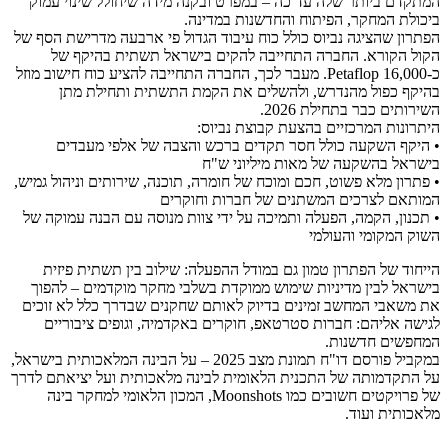
המתקדם ביותר שלה עד כה – במפרט ובקנה מידה שיחולל שינוי עמוק
ביכולת המחקר, הפיתוח והחדשנות במדינה.
הפתרון שהציגה נביוס כולל כוח עיבוד הגדול פי ארבעה מדרישת הסף של
הקול הקורא. החברה התחייבה להקים בישראל תשתית בהיקף של
כ-16,000 Petaflop. מעבר לכך, החברה התחייבה להציע כוח חישוב מוזל
בהיקף כפול מהנדרש, ולהשלים את הקמת התשתית ותחילת מתן
השירותים כבר בתחילת 2026.
היתרונות המרכזיים בהצעת קבוצת נביוס:
• היקף השקעה כולל חסר תקדים ברכש והצבה של אלפי מעבדים
בישראל בהשקעה של מאות מיליוני ש"ח
• פתרון מלא פשוט, חכם ומוכח של חומרה, תוכנה, שירותים וניהול גמיש,
המותאם לצרכים המשתנים של חברות וחוקרים
• תכנון, הקמה, הפעלה ותמיכה על ידי צוות מנוסה עם הבנה עמוקה של
השוק המקומי והעולמי
הייחוד של הפתרון טמון גם במודל ההפעלה: שילוב בין תשתית פיזית
בישראל לבין מדיניות שימוש ממוקדת בשלבי מחקר מוקדמים – להפוך
את משאבי המחשב זמינים בדיוק לאותם שחקנים שבדרך כלל לא זוכים
לגישה אליהם: חברות סטרטאפ, חוקרים באקדמיה, וגופים ציבוריים
המחפשים חדשנות.
במקביל פורסם דו"ח תמונת מצב 2025 – על הבינה המלאכותית בישראל,
על התקדמותה של התכנית הלאומית לבינה מלאכותית ועל יציאתם לדרך
של פרויקטים חשובים כמו Moonshots, המכון הלאומי למחקר בינה
מלאכותית ועוד.