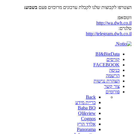
הצטרפו לקבוצות שלנו לקבלת עדכונים מרוכזים פעם
בשבוע:
ווטסאפ:
http://wa.dwh.co.il
טלגרם:
http://telegram.dwh.co.il
BI&BigData
קורסים
FACEBOOK
כניסה
הרשמה
הצהרת נגישות
צור קשר
פורומים
Back
כריית מידע
Baba BO
Qlikview
Cognos
אלדד הרץ
Panorama