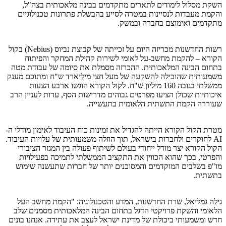
השקת מסלול לימודים לתארים מתקדמים בבינה מלאכותית בצה"ל,
והקמת מעבדות לנסיינות במטרה לסייע בהבשלת פתרונות טכנולוגיים
מתקדמים ואימוצם בחברה ובמשק.
רשות החדשנות מכריזה היום על זכייתה של קבוצת נביוס (Nebius) בקול
הקורא – להקמת מחשב-על לאומי לשירות קהילת המחקר והפיתוח
בתחום הבינה המלאכותית. ההכרזה מסמלת את סיומה של עבודת מטה
משמעותית שהובילה להשקעה של מעל חצי מיליארד ש"ח ומתוכם מענק
ממשלתי בגובה 160 מיליון ש"ח. לקול הקורא הוגשו ארבע הצעות
איכותיות שכולן הציעו מפרטים גבוהים מדרישות הסף, עדות לעניין הרב
שעוררה הקמת התשתית הלאומית בתעשייה.
מטרת הקול הקורא הייתה להגדיל את זמינות כוח העיבוד לאימון מודלי ה-
AI לחוקרים ולחברות בישראל, תוך הוזלה משמעותית של עלויות העיבוד.
הקול הקורא יצר מודל ייחודי בעולם לשיתוף פעולה בין המגזר הציבורי
והפרטי, בכך שהוא הכווין את התקציב הממשלתי לתמיכה בפעילויות
מו"פ בשלבים המוקדמים והמסוכנים יותר של חברות שתעשנה שימוש
בתשתית.
גילה גמליאל, שרת החדשנות, המדע והטכנולוגיה: "הקמת מחשב העל
הלאומי והשקת פרויקטי הדגל בתחום הבינה המלאכותית מסמנים שלב
חדש ומשמעותי ביכולת של מדינת ישראל לעצב את עתידה. אנחנו בונים