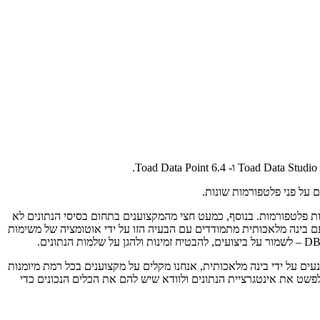
ם על פני פלטפורמות שונות.
 בסיסי נתונים ותחום ה- DBA המתקדם, 93% מהארגונים פועלים בסביבות מרובות פלטפורמות. בנוסף, כמעט חצי מהמקצוענים בתחום בסיסי הנתונים לא
ת ה-DBA, מה שמצביע על פער המיומנויות. הכלים המשודרגים של Quest לניהול בסיסי נתונים עם בינה מלאכותית מתמודדים עם הבעיה הזו על ידי אוטומציה של משימות
מכשול להצלחת העסק," אומר בהרת וסודיוון, סגן נשיא המוצר ב- Quest Software. "עם השדרוגים המונעים על ידי בינה מלאכותית, אנחנו מקלים על מקצוענים בכל רמת מיומנות
פורמות שונות. וכאשר יותר ויותר לקוחות עוברים מ-Oracle לאגמי נתונים מודרניים כמו Databricks, אנחנו רוצים לפשט את אינטגרציית הנתונים ולוודא שיש להם את הכלים הנכונים כדי