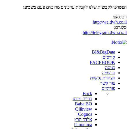
הצטרפו לקבוצות שלנו לקבלת עדכונים מרוכזים פעם
בשבוע:
ווטסאפ:
http://wa.dwh.co.il
טלגרם:
http://telegram.dwh.co.il
BI&BigData
קורסים
FACEBOOK
כניסה
הרשמה
הצהרת נגישות
צור קשר
פורומים
Back
כריית מידע
Baba BO
Qlikview
Cognos
אלדד הרץ
Panorama