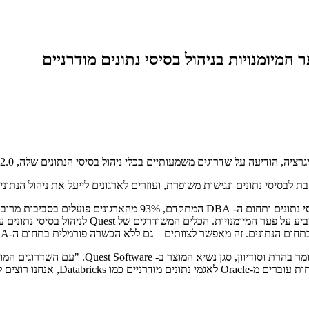
ת לבסיסי נתונים ונגישות משופרת, ועוזרים לארגונים לייעל את ניהול הנתוני
לפי הדו"ח האחרון של Quest ו- Enterprise Software Group על ניהול
הועסקו במקור כ-DBA, אך לקחו על עצמם את אחריו
ם – גם ללא הכשרה פורמלית בתחום ה-DBA – לשמור על ביצועים, להבטיח זמינות ולהגן על שלמות הנתונים.
"אין סיבה שניהול סביבות נתונים מורכבות יהיה 
לנהל, לנתח ולשלב נתונים על פני פלט