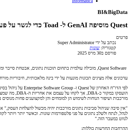
Informatica
BI&BigData
Quest מוסיפה GenAI ל- Toad כדי לגשר על פער המיומנויות בניהול בסיסי נתונים מודרניים
פרטים
נכתב על ידי
Super Administrator
קטגוריה:
שונות
פורסם ב30 מרס 2025
Quest Software, מובילה עולמית בתחום תוכנות נתונים, אבטחת סייבר ומיגרציה, הודיעה על שדרוגים משמעותיים בכלי ניהול בסיסי הנתונים שלה, Toad Data Studio 2.0 ו- Toad Data Point 6.4.
עדכונים אלה מציגים תכונות מונעות על ידי בינה מלאכותית, חיבוריות מורחב
מורכבות ושיפור הנוחות לשימוש הן למומחים והן למקצוענים פחות מנוסים בתחום הנתונים. זה מאפשר לצוותי
לנווט במעבר הזה."
ההרחבות החדשות כוללות: