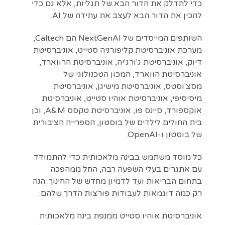
כדי לתדלק את הדור הבא של תגליות, אלא גם כדי
להכין את הדור הבא לעצב את עתידה של AI.
השותפים המייסדים של NextGenAI הם Caltech,
מערכת אוניברסיטת קליפורניה סטייט, אוניברסיטת
דיוק, אוניברסיטת ג'ורג'יה, אוניברסיטת הרווארד,
אוניברסיטת הווארד, המכון הטכנולוגי של
מסצ'וסטס, אוניברסיטת מישיגן, אוניברסיטת
מיסיסיפי, אוניברסיטת אוהיו סטייט, אוניברסיטת
אוקספורד, סיינס פו, אוניברסיטת טקסס A&M, וכן
בית החולים לילדים של בוסטון, הספרייה הציבורית
של בוסטון ו-OpenAI.
כל מוסד משתמש בבינה מלאכותית כדי להתמודד
עם אתגרים בעלי השפעה רבה, החל ממהפכה
בתחום הבריאות ועד לדמיון מחדש של החינוך. הנה
רק כמה דוגמאות לעבודות פורצות הדרך שלהם:
אוניברסיטת אוהיו סטייט ממנפת בינה מלאכותית