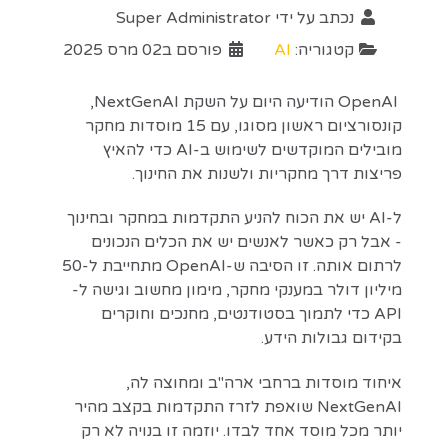
נכתב על ידי
Super Administrator
קטגוריה:
AI
פורסם ב02 מרס 2025
OpenAI הודיעה היום על השקת NextGenAI,
קונסורציום ראשון מסוגו, עם 15 מוסדות מחקר
מובילים המוקדשים לשימוש ב-AI כדי להאיץ
פריצות דרך מחקריות ולשנות את החינוך.
ל-AI יש את הכוח להניע התקדמות במחקר ובחינוך
- אבל רק כאשר לאנשים יש את הכלים הנכונים
לרתום אותה. זו הסיבה ש-OpenAI מתחייבת ל-50
מיליון דולר במענקי מחקר, מימון מחשוב וגישה ל-
API כדי לתמוך בסטודנטים, מחנכים וחוקרים
בקידום גבולות הידע.
איחוד מוסדות ברחבי ארה"ב ומחוצה לה,
NextGenAI שואפת לזרז התקדמות בקצב מהיר
יותר מכל מוסד אחד לבדו. יוזמה זו בנויה לא רק