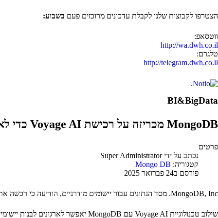
הצטרפו לקבוצות שלנו לקבלת עדכונים מרוכזים פעם
בשבוע:
ווטסאפ:
http://wa.dwh.co.il
טלגרם:
http://telegram.dwh.co.il
BI&BigData
MongoDB מכריזה על רכישת Voyage AI כדי לאפשר לארגונים לבנות יישומים מבוססי אינטליגנציה מלאכותית מהימנים
פרטים
נכתב על ידי
Super Administrator
קטגוריה:
Mongo DB
פורסם ב24 פברואר 2025
MongoDB, Inc. מסד הנתונים עבור יישומים מודרניים, הודיעה כי רכשה את Voyage AI, חלוצה בתחום מודלים של הטמעה ורי-רנקינג מתקדמים המניעים יישומי AI לדור הבא.
שילוב טכנולוגיית Voyage AI עם MongoDB יאפשר לארגונים לבנות יישומים מהימנים ומבוססי AI בקלות על ידי הצעת שליפה של מידע מדויק ורלוונטי המשתלבת בצורה עמוקה עם נתונים תפעוליים.