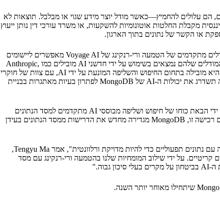
מגוון רחב של מקרים מורכבים שיישומים מסורתיים אינם יכולים; עם זאת, כיוון שמודלים של AI הם הסתברותיים, הם עלולים להחמיץ—כאשר מודל יוצר מידע שגוי או מבלבל. תוצאות לא
נסית מקבלת החלטות אוטונומיות להשקעות, או משרד עורכי דין נותן ייעוץ
כדי להתמודד עם אתגר זה, חברות זקוקות לשליפה איכותית—יכולת קריטית של AI שמבטיחה שהמידע הרלוונטי ביותר נשלף מהנתונים שלהן בדיוק. מודלים מתקדמים של הטמעה ורי-רנקינג של Voyage AI מאפשרים ליישומים
להוציא משמעות מטקסטים מאוד מומחים ותחום-ספציפיים ומנתונים לא מובנים—ממסמכים משפטיים ופיננסיים ועד תמונות, קוד ומאגרי ידע ארגוניים. המודלים שלהם נמצאים בשימוש על ידי חדשני AI מובילים כמו Anthropic,
LangChain, Harvey ו-Replit. באופן משמעותי, מודלים של הטמעה של Voyage AI הם המודלים המדורגים ביותר בקהילת Hugging Face. Voyage AI היא מובילה בתחום החיפוש והשליפה המונעת על ידי AI, עם צוות של חוקרי
AI מהמובילים בעולם עם שורשים בסטנפורד, MIT, UC ברקלי ו-Princeton. המומחיות שלהם במודלים מתקדמים של הטמעה וארכיטקטורות של שליפה תשדרג את יכולות ה-AI של MongoDB לפתרון בעיות מאתגרות בבניית
"אינטליגנציה מלאכותית יש את ההבטחה לשנות כל עסק, אך האימוץ שלה מושהה בשל סיכון ההחמצות", אמר Dev Ittycheria, מנכ"ל MongoDB. "על ידי הבאת כוחו של חיפוש ושליפה מבוססי AI מתקדמים למסד הנתונים
הגמיש שלנו, השילוב של MongoDB ו-Voyage AI מאפשר לארגונים לבנות בקלות יישומים מבוססי AI מהימנים שמניעים השפעה עסקית משמעותית. עם רכישה זו, MongoDB מגדירה מחדש את הדרישות ממסד הנתונים בעידן
"על מנת שיישומים מבוססי AI יגיעו לפוטנציאל המלא שלהם, עסקים צריכים לסמוך על התוצרים שלהם, ולכן שליפה צריכה להיות משולבת בצורה עמוקה עם נתונים תפעוליים כדי להיות מדויקת ורלוונטית", אמר Tengyu Ma,
חלקה ביישומים קריטיים. על ידי שילוב המומחיות שלנו בהטמעה ורי-רנקינג עם מסד