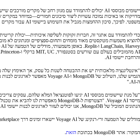
מדויקות או באיכות נמוכה עשויות ליצור סיכונים חמורים—במיוחד במקרים שב
משפטי. לפיכך, סיכון ההחמצות מגביל את השימוש ביישומי AI עבור מקרים קריטיים. החמצות אלו מתרחשות בדרך כלל כאשר למודל ה-AI אין הבנה מספקת או הקשר של נתונים בתוך הארגון.
והרחבת יישומי AI.
ה-AI."
מייסד Voyage AI. "הצטרפות ל-ongoDB
הנתונים המוביל של MongoDB, אנו יכולים לעזור לארגונים לבנות יישומי AI שיספקו תוצאות מדויקות ואמינות יותר בהיקף רחב, ויאפשרו להם להחיל את ה-AI בביטחון על מקרים בעלי סיכון גבוה."
מודלים של הטמעה ורי-רנקינג של Voyage AI יישארו זמינים דרך voyage.ai, AWS Marketplace ו-Azure Marketplace, עם אינטגרציות נוספות של MongoDB שיתחילו מאוחר יותר השנה.
המקור: אתר MongoDB בכתובת
הזאת
.