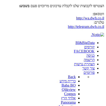
הצטרפו לקבוצות שלנו לקבלת עדכונים מרוכזים פעם
בשבוע:
ווטסאפ:
http://wa.dwh.co.il
טלגרם:
http://telegram.dwh.co.il
BI&BigData
קורסים
FACEBOOK
כניסה
הרשמה
הצהרת נגישות
צור קשר
פורומים
Back
כריית מידע
Baba BO
Qlikview
Cognos
אלדד הרץ
Panorama