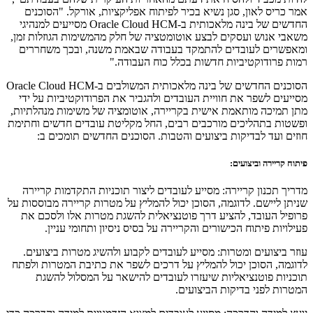
אמר כריס לאון, סגן נשיא בכיר לפיתוח אפליקציות, אורקל. "הסוכנים
החדשים של בינה מלאכותית ב-Oracle Cloud HCM מסייעים למנהיגי
משאבי אנוש ועסקים לבצע אוטומטציה של חלק מהמשימות הגוזלות זמן,
ומאפשרים לעובדים להתמקד בעבודה שבאמת משנה, ובכך משחררים
רמות פרודוקטיביות חדשות בכלל כוח העבודה."
הסוכנים החדשים של בינה מלאכותית המשולבים ב-Oracle Cloud HCM
מסייעים לשפר את חוויית העובדים ולהגביר את הפרודוקטיביות על ידי
מתן תמיכה מותאמת אישית בקריירה, אוטומציה של משימות מנהלתיות,
ופשטות בתהליכים מורכבים רבים, החל מקליטת עובדים חדשים וחתימת
חוזים ועד לבדיקות ביצועים והטבות. הסוכנים החדשים תומכים ב:
פיתוח קריירה וביצועים:
מדריך תכנון קריירה: מסייע לעובדים ליצור תוכניות התקדמות קריירה
שניתן ליישם. לדוגמה, הסוכן יכול להמליץ על מטרות קריירה מבוססות על
פרופיל העובד, להציע דרך פוטנציאלית להשגת מטרות אלו ולסכם את
פעילויות פיתוח הכישורים והקריירה על בסיס ניסיון ותחומי עניין.
עוזר ביצועים ומטרות: מסייע לעובדים לקבוע ולהשיג מטרות ביצועים.
לדוגמה, הסוכן יכול להמליץ על דרכים לשפר את כתיבת המטרות ולפתח
תוכניות פוטנציאליות שיעזרו לעובדים להישאר על המסלול להשגת
המטרות לפני בדיקות הביצועים.