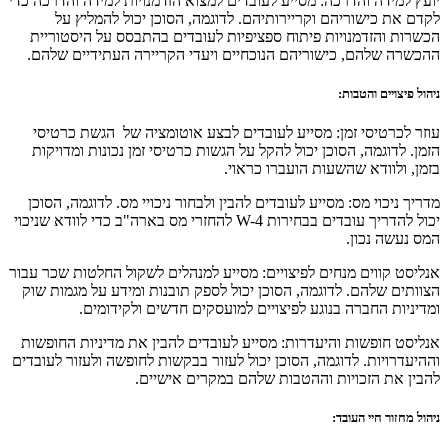
יועץ למידה והדרכה: מסייע לעובדים למצוא הזדמנויות למידה והדרכה כדי
לקדם את כישוריהם וקריירותיהם. לדוגמה, הסוכן יכול להמליץ על
הכשרות והזדמנויות פיתוח ספציפיות לעובדים בהתבסס על היסטוריית
ההכשרה שלהם, כישוריהם הנוכחיים ויעדי הקריירה העתידיים שלהם.
ניהול פיצויים והטבות:
עוזר לכרטיסי זמן: מסייע לעובדים לבצע אוטומציה של הגשת כרטיסי
הזמן. לדוגמה, הסוכן יכול להקל על הגשות כרטיסי זמן נכונות ומדויקות
בזמן, ולוודא שהשעות הועברו כראוי.
מדריך ניכוי מס: מסייע לעובדים להבין ולבחור ניכויי מס. לדוגמה, הסוכן
יכול להדריך עובדים בבחירות W-4 להחזרי מס בארה"ב כדי לוודא שניכוי
המס נעשה נכון.
אנליסט קווים מנחים לפיצויים: מסייע למנהלים לשקול החלטות שכר עבור
הצוותים שלהם. לדוגמה, הסוכן יכול לספק תובנות ומידע על מגמות שוק
ומדיניות החברה בנוגע לפיצויים למועסקים חדשים ולקידומים.
אנליסט חופשות והיעדרות: מסייע לעובדים להבין את מדיניות החופשות
וההיעדרויות. לדוגמה, הסוכן יכול לעזור בבקשות לחופשה ולעזור לעובדים
להבין את הזכויות וההטבות שלהם במקרים אישיים.
ניהול מחזור חיי העובד: