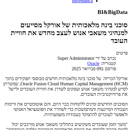
Informatica
BI&BigData
סוכני בינה מלאכותית של אורקל מסייעים
למנהיגי משאבי אנוש לעצב מחדש את חוויית
העובד
פרטים
נכתב על ידי
Super Administrator
קטגוריה:
Oracle
פורסם ב09 פברואר 2025
אורקל הכריזה על סוכני בינה מלאכותית חדשים מבוססי תפקידים בתוך
Oracle Fusion Cloud Human Capital Management (HCM), שמטרתן
לסייע למנהיגי משאבי אנוש ועסקים לשדרג את חוויית העובדים ולייעל
את פרודוקטיביות העובדים.
הסוכנים החדשים זמינים ללקוחות כבר היום, והם אוטומטיים את זרימות
העבודה המייגעות והמתמשכות כדי לשחרר את הפוטנציאל האנושי
ולאפשר לעובדים להתמקד בעבודות משמעותיות.
"משך הזמן שעובדים משקיעים בתהליכי משאבי אנוש מורכבים יכול
להיות מכביד ולהסיח את דעתם מהאחריות העיקרית שלהם בעבודתם",