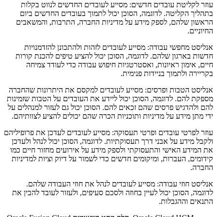
עוזר לקליטת עובדים חדשים: מסייע לעובדים החדשים לנווט בקלות
בתהליך הקליטה. לדוגמה, הסוכן יכול לתמוך בעובדים החדשים ביום
הראשון שלהם, לספק מידע על מדיניות החברה, התרבות, והמשאבים
החיוניים.
אנליסט מחפשי עבודה: מסייע לעובדים לזהות ולהתכונן להזדמנויות
חדשות בארגון שלהם. לדוגמה, הסוכן יכול להציע טיפים להכנת קורות
חיים, אימון ראיונות, ואסטרטגיות חיפוש עבודה כדי לעודד צמיחה
בקריירה ולתמוך בניידות פנימית.
אנליסט הטבות ופרסים: מסייע לעובדים למקסם את היתרונות שהחברה
מספקת להם. לדוגמה, הסוכן יכול ליידע את העובדים על הטבות שזמינות
להם ולהדגיש פרסים שהם זכאים להם. הסוכן יכול גם לעזור למנהלים על
ידי מתן מידע על מדיניות ותוכניות הכרה שהם יכולים להציע לצוותיהם.
עוזר לפרטי עובדים ופרטי תעסוקה: מסייע לעובדים לעדכן את פרופיליהם
ולקבל מידע על אבני דרך תעסוקתיות. לדוגמה, הסוכן יכול לנהל ולעדכן
את המידע האישי והתעסוקתי ולספק מידע על אירועים מחזור חיים כמו
קידומים, העברות, ומיקומים חדשים כדי לשמור על דיוק וציות למדיניות
החברה.
אנליסט חוזי עבודה: מסייע לעובדים לנהל את חוזי העבודה שלהם.
לדוגמה, הסוכן יכול לעיין בחוזה ולסכם סעיפים, ולעזור לעובד להבין את
התנאים וההגבלות.