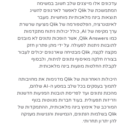
עדכונים אלו מייצגים שלב חשוב במשימה
המתמשכת של Qlik לאפשר לארגונים להשיג
תוצאות בינה מלאכותיות מוחשיות. מעבר
לאינטגרציה, הפלטפורמה של Qlik מציעה שרשרת
ערך מקיפה של AI, כולל יכולות ניתוח מתקדמות
כמו Qlik Answers, אשר הופכות נתונים לא מובנים
לתובנות ניתנות לפעולה. על ידי מתן פתרון חזק
מקצה לקצה, Qlik מבטיחה שארגונים יכולים לעבור
בצורה חלקה מאיסוף נתונים לניתוח, ולבסוף
לקבלת החלטות מונעות בינה מלאכותית.
היכולות האחרונות של Qlik מדגימות את מחויבותה
לתמוך בעסקים בכל שלב במסע ה-AI שלהם,
מהכנת נתונים ועד לפריסת תובנות המניעות חדשנות
וזריזות תפעולית. בעוד חברות מנווטות בנוף
המורכב של אימוץ בינה מלאכותית, ההתמקדות של
Qlik בשלמות הנתונים, הגמישות והנגישות מעניקה
להן יתרון תחרותי.