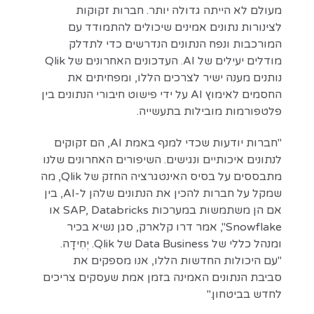
מעולם לא הייתה גדולה יותר. חברות זקוקות
לצינורות נתונים אמינים שיכולים להתמודד עם
המורכבות ונפח הנתונים הנדרשים כדי לתדלק
מודלים יעילים של AI. העדכונים האחרונים של Qlik
נותנים מענה ישיר לצרכים הללו, ומפחיתים את
החסמים לאימוץ AI על ידי פישוט חיבורי הנתונים בין
פלטפורמות מובילות בתעשייה.
"חברות יודעות שכדי למנף באמת AI, הם זקוקים
לנתונים איכותיים ונגישים. השיפורים האחרונים שלנו
מתבססים על בסיס האינטגרציה החזק של Qlik, מה
שמקל על חברות להכין את הנתונים שלהן ל-AI, בין
אם הן משתמשות במערכות SAP, Databricks או
Snowflake", אמר דרו קלארק, סגן נשיא בכיר
ומנהל כללי של Data Business של Qlik. יְחִידָה.
"עם היכולות החדשות הללו, אנו מספקים את
סביבת הנתונים האמינה בזמן אמת שעסקים צריכים
לחדש בביטחון."