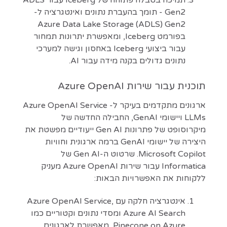
Gen2 - תומך בהעברת נתונים ואינטגרציה ל-
Azure Data Lake Storage (ADLS) Gen2
בפורמט Iceberg, ומאפשרת יתרונות תמחור
עבור ביצועי Iceberg באחסון וגישה למערכי
נתונים גדולים בקנה מידה עבור AI.
תוכנית עבור שירות Azure OpenAI
ארגונים מתקדמים בעיקר ל- Azure OpenAI Service
LLMs ויישומי GenAI, החבילה החדשה של
מיקרוסופט של פתרונות Gen AI ייעודיים מפשטת את
היצירה של יישומי GenAI ברמה ארגונית וחוויות
Microsoft Copilot. שרטוט ה-Gen AI של
Informatica עבור שירות Azure OpenAI מעניק
ללקוחות את האפשרויות הבאות:
אינטגרציה חלקה עם Azure OpenAI Service,
Azure AI Search ומסדי נתונים וקטוריים כמו
Pinecone on Azure, מאפשרת לארגונים