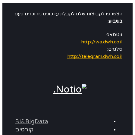
הצטרפו לקבוצות שלנו לקבלת עדכונים מרוכזים פעם
בשבוע:
ווטסאפ:
http://wa.dwh.co.il
טלגרם:
http://telegram.dwh.co.il
BI&BigData
קורסים