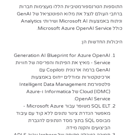
התוספות הטרנספורמטיביות הללו מעצימות חברות
ברחבי העולם לנצל את מלוא הפוטנציאל של GenAI
וניתוח באמצעות Microsoft AI ושירותי Analytics
כולל Microsoft Azure OpenAI Service.
היכולות החדשות הן:
Generation AI Blueprint for Azure OpenAI
Service - מאיץ את הפיתוח והפריסה של חוויות
GenAI ברמה ארגונית וCopilot עם
ארכיטקטורות ומודלים ייחוס באמצעות
פלטפורמת Intelligent Data Management
Cloud (IDMC) של Informatica ו-Azure
OpenAI Service.
SQL ELT משופר עבור Microsoft Azure -
מאפשר הגדרת צינור נתונים ללא קוד עם עיבוד
מבוסס SQL בתוך מסד הנתונים להגברת
הביצועים והקנה מידה.
תמיכה בטבלה פתוחה של Iceberg עבור ADLS