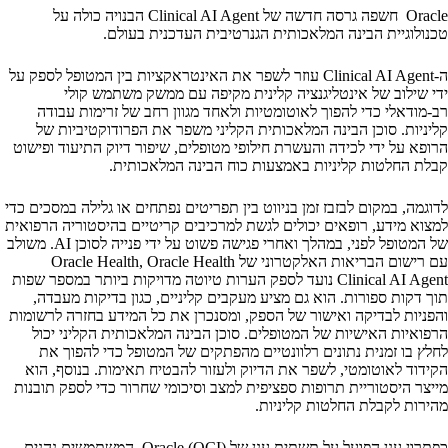
Oracle חשפה גרסה חדשה של Clinical AI Agent הבנויה כולה על
טכנולוגיית הבינה המלאכותית הגנרטיבית העדכנית בעולם.
ה-Clinical AI Agent עוזר לשפר את האינטראקציות בין המטופל לספק על
ידי שילוב של אינטליגנציה קלינית מקיפה עם ממשק משתמש קולי
רב-מודאלי כדי להפוך לאוטומטיות ולאחד מגוון רחב של זרימות עבודה
קליניות. סוכן הבינה המלאכותית הקליני משפר את הפרודוקטיביות של
הרופא על ידי לכידה והעשרת חילופי מטופלים, שיפור דיוק התיעוד ופישוט
קבלת החלטות קליניות באמצעות כוח הבינה המלאכותית.
לדוגמה, במקום לבזבז זמן בניווט בין תפריטים נפתחים או גלילה במסכים כדי
למצוא מידע, רופאים יכולים לגשת למרכיבים קריטיים בהיסטוריה הרפואית
של המטופל לפני, במהלך ואחרי פגישה פשוט על ידי פנייה לסוכן AI. משולב
עם רישום הבריאות האלקטרוני של Oracle Health, Oracle Health
Clinical AI Agent נועד לספק הערות טיוטה מדויקות ביותר במספר שפות
תוך דקות ספורות. הוא גם מציע מעקבים קליניים, כגון בדיקות מעבדה,
והפניות לבדיקה ואישור של הספק, ומסנכרן את כל המידע בחזרה לרשומות
הרפואיות האישיות של המטופלים. סוכן הבינה המלאכותית הקליני יכול
לחלץ בו זמנית נתונים רלוונטיים מהפתקים של המטופל כדי להפוך את
הקידוד לאוטומטי, לשפר את הדיוק ולעזור להבטיח תאימות. בנוסף, הוא
מייצר היסטוריית תרופות ספציפית למצב וסיכומי שחרור כדי לספק תובנות
מהירות לקבלת החלטות קליניות.
כפתרון ענן הפועל על תשתית ענן של Oracle (OCI), המשתמשים נהנים