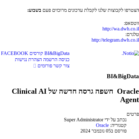
הצטרפו לקבוצות שלנו לקבלת עדכונים מרוכזים פעם
בשבוע:
ווטסאפ:
http://wa.dwh.co.il
טלגרם:
http://telegram.dwh.co.il
BI&BigData
קורסים
FACEBOOK
כניסה
הרשמה
הצהרת נגישות
צור קשר
פורומים
BI&BigData
Oracle חשפה גרסה חדשה של Clinical AI
Agent
פרטים
נכתב על ידי
Super Administrator
קטגוריה:
Oracle
פורסם ב05 נובמבר 2024