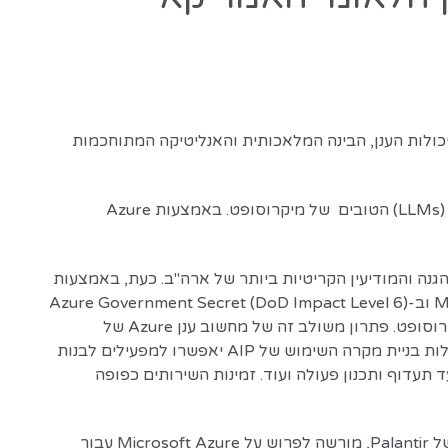
שלהן כדי להביא כמה מיכולות הענן, הבינה המלאכותית והאנליטיקה המתוחכמות
זוהי חבילת טכנולוגיה משולבת ראשונה מסוגה שתאפשר למשימות אבטחה לאומיות קריטיות להפעיל את מודלי השפה הגדולים (LLMs) הטובים של מיקרוסופט. באמצעות Azure
נה והמודיעין הקריטיות ביותר של ארה"ב. כעת, באמצעות
שותפות זו, פלנטיר תפרוס את חבילת המוצרים שלהם - Foundry, Gotham, Apollo ו-AIP - ב-Microsoft Azure Government וב-Azure Government Secret (DoD Impact Level 6)
ובעננים סודיים ביותר. Palantir יהיה גם מאמץ מוקדם של שירות OpenAI של Azure בסביבות הסודיות והסודיות ביותר של מיקרוסופט. פתרון משולב זה של מחשוב ענן Azure של
מיקרוסופט ומודלים חזקים של שפה (GPT-4 ואחרים) עם יכולות אינטגרציית הנתונים והאונטולוגיה של Palantir's Foundry ויכולות בניית מקרה השימוש של AIP יאפשרו למפעילים לבנות
ד תעדוף ותכנון פעולה ועוד. זמינות השירותים כפופה
בנוסף, שירות הענן הפדרלי של Palantir, כולל פלטפורמות Gotham, Foundry, AIP, Apollo ו-FedStart Mission Manager של Palantir, מורשה לפרוש על Microsoft Azure עבור