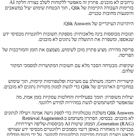
נרחבים לא מובנים. פתרון זה מאפשר ללקוחות לשלב בצורה חלקה AI
בזרימות העבודה הקיימות של Qlik , תוך הבטחת שימוש יעיל במשאבים
והימנעות מחובות טכניים.
היתרונות העיקריים של Qlik Answers:
תגובות מבוססות בינה מלאכותית: מספקת תשובות רלוונטיות מבסיסי ידע
שנאספו, ומשפרת את התועלת של נתונים לא מובנים.
פריסה מהירה: מציע פתרון מוכן לשימוש, מצמצם את הזמן והמורכבות של
הפריסה.
שקיפות: מבטיחה הסבר מלא עם תשובות המקושרות למסמכי המקור
שלהם.
קישוריות רחבה: משתלב עם מערכות ופלטפורמות קיימות, תוך שימוש
במחברים הארגוניים של Qlik כדי לגשת למגוון מקורות נתונים לא מובנים.
יעילות משופרת: תומך בפעילויות והחלטות עסקיות בזמן אמת, מה
שמאפשר למשתמשים לגשת במהירות למידע רלוונטי.
Qlik Answers משלבת טכנולוגיות כדי לספק גישה אמינה ויעילה לנתונים
לא מובנים. בבסיסו, הפתרון משתמש ב-Retrieval Augmented
Generation (RAG), הממזג שיטות AI מבוססות-שליפה ויצירתיות.
טכניקה זו מאחזרת באופן דינמי מסמכים רלוונטיים מבסיסי ידע שצורפו
מראש ויוצרת תגובות מדויקות הרלוונטיות להקשר. על ידי מינוף מודלים