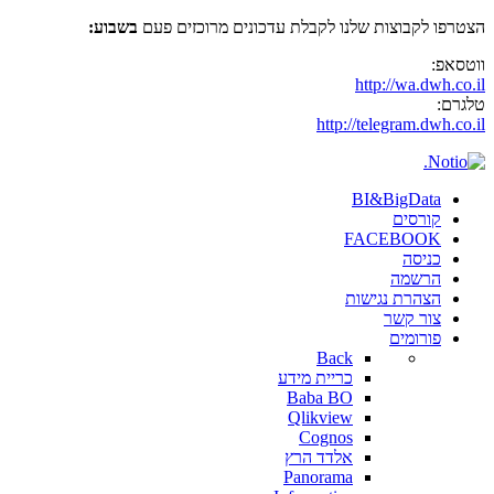
הצטרפו לקבוצות שלנו לקבלת עדכונים מרוכזים פעם
בשבוע:
ווטסאפ:
http://wa.dwh.co.il
טלגרם:
http://telegram.dwh.co.il
BI&BigData
קורסים
FACEBOOK
כניסה
הרשמה
הצהרת נגישות
צור קשר
פורומים
Back
כריית מידע
Baba BO
Qlikview
Cognos
אלדד הרץ
Panorama