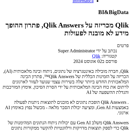
Informatica
BI&BigData
Qlik מכריזה על Qlik Answers, פתרון ההופך
מידע לא מובנה לפעולות
פרטים
נכתב על ידי
Super Administrator
קטגוריה:
Qlik
פורסם ב02 אוגוסט 2024
Qlik, חברה מובילה באינטגרציה של נתונים, ניתוח ובינה מלאכותית (AI),
הכריזה על הזמינות הכללית של Qlik Answers™, פתרון הבינה
המלאכותית החדש ביותר שלה בשירות עצמי שנועד לעזור לארגונים
לרתום את כוח הבינה המלאכותית על ידי הסרת הסיכון, אימוץ המורכבות
והגדלת ההשפעה של AI
. Qlik Answers הופכת נתונים לא מובנים לתוצאות ניתנות לפעולה
באמצעות Gen AI, ומציעה יכולת הסבר מלאה - מכשול נפוץ באימוץ AI
ארגוני.
Qlik Answers משלב Gen AI עם יכולות ניתוח הנתונים המהימנות של
Qlik כדי לספק תוצאות מדויקות ורלוונטיות להקשר ממקורות נתונים